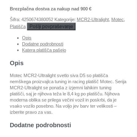
Brezplačna dostva za nakup nad 900 €
Šifra:
4250674380052
Kategorije:
MCR2-Ultralight
,
Motec
,
Pošlji povpraševanje
Platišča
Opis
Dodatne podrobnosti
Katera platišča pašejo
Opis
Motec MCR2-Ultralight svetlo siva D5 so platišča
nemškega proizvajlca tuning in racing platišč Motec. Serija
MCR2-Ultralight se ponaša z izjemni lahikim tuning
platišči, saj je njihova teža le 8,4 kg po platišču. Njihova
moderna oblika se prilega večini vozil in poskrbi, da je
vsako vozilo posebno. Na voljo jev barv ter velikosti –
izberite pravo za vas.
Dodatne podrobnosti