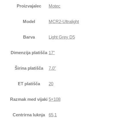
Proizvajalec
Motec
Model
MCR2-Ultralight
Barva
Light Grey D5
Dimenzija platišča
17"
Širina platišča
7.0"
ET platišča
20
Razmak med vijaki
5×108
Centrirna luknja
65,1