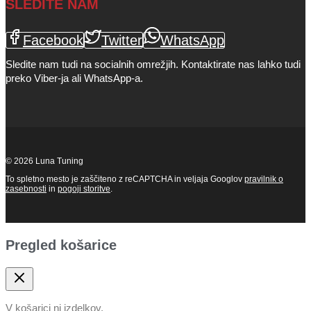
SLEDITE NAM
Facebook
Twitter
WhatsApp
Sledite nam tudi na socialnih omrežjih. Kontaktirate nas lahko tudi
preko Viber-ja ali WhatsApp-a.
© 2026 Luna Tuning
To spletno mesto je zaščiteno z reCAPTCHA in veljaja Googlov
pravilnik o
zasebnosti
in
pogoji storitve
.
Pregled košarice
V košarici ni izdelkov.