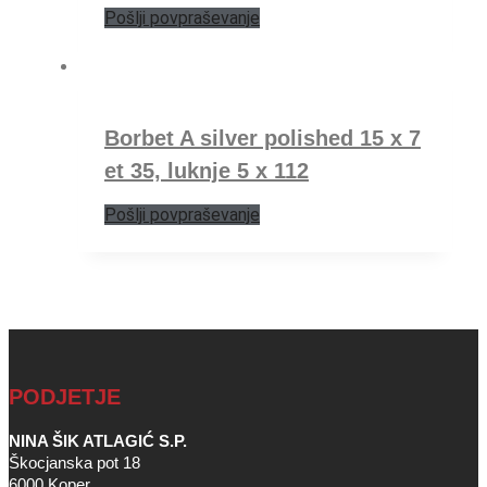
Pošlji povpraševanje
Borbet A silver polished 15 x 7
et 35, luknje 5 x 112
Pošlji povpraševanje
PODJETJE
NINA ŠIK ATLAGIĆ S.P.
Škocjanska pot 18
6000 Koper