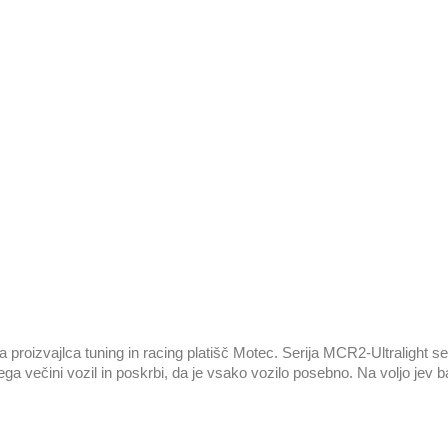
oizvajlca tuning in racing platišč Motec. Serija MCR2-Ultralight se po
ega večini vozil in poskrbi, da je vsako vozilo posebno. Na voljo jev ba