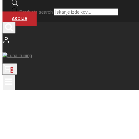
Products search
AKCIJA
0
platišča motec, motec felge, motec feltne, motec sl