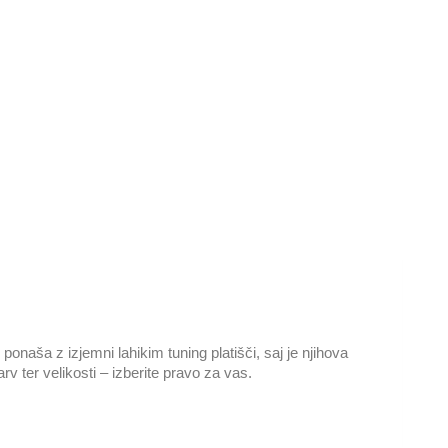
naša z izjemni lahikim tuning platišči, saj je njihova
rv ter velikosti – izberite pravo za vas.