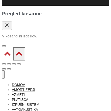
Pregled košarice
V košarici ni izdelkov.
DOMOV
AMORTIZERJI
VZMETI
PLATIŠČA
IZPUŠNI SISTEMI
AVTOAKUSTIKA