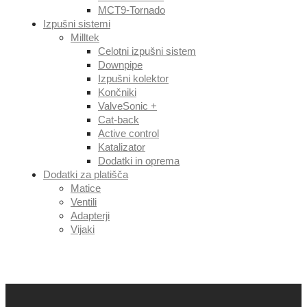
MCT9-Tornado
Izpušni sistemi
Milltek
Celotni izpušni sistem
Downpipe
Izpušni kolektor
Končniki
ValveSonic +
Cat-back
Active control
Katalizator
Dodatki in oprema
Dodatki za platišča
Matice
Ventili
Adapterji
Vijaki