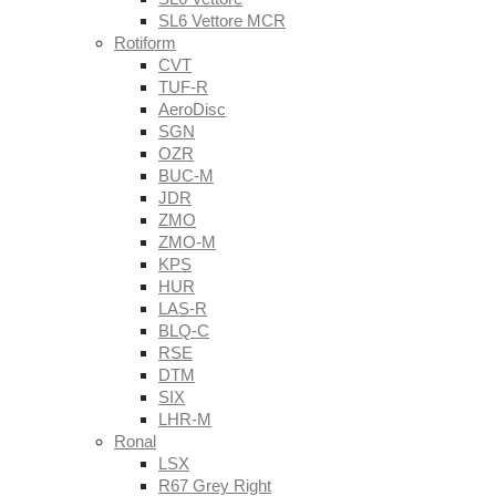
SL6 Vettore MCR
Rotiform
CVT
TUF-R
AeroDisc
SGN
OZR
BUC-M
JDR
ZMO
ZMO-M
KPS
HUR
LAS-R
BLQ-C
RSE
DTM
SIX
LHR-M
Ronal
LSX
R67 Grey Right