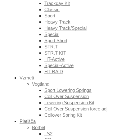
Trackday Kit
Classic
Sport
Heavy Track
Heavy Track/Special
Special
Sport Short
STR.T
STR.T KIT
HT-Active
Special-Active
HT RAID
Vzmeti
Vogtland
Sport Lowering Springs
Coil Over Suspension
Lowering Suspension Kit
Coil Over Suspension force adj.
Coilover Spring Kit
Platišča
Borbet
LS2