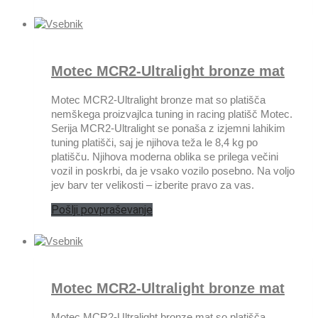
Motec MCR2-Ultralight bronze mat
Motec MCR2-Ultralight bronze mat so platišča
nemškega proizvajlca tuning in racing platišč Motec.
Serija MCR2-Ultralight se ponaša z izjemni lahikim
tuning platišči, saj je njihova teža le 8,4 kg po
platišču. Njihova moderna oblika se prilega večini
vozil in poskrbi, da je vsako vozilo posebno. Na voljo
jev barv ter velikosti – izberite pravo za vas.
Pošlji povpraševanje
Motec MCR2-Ultralight bronze mat
Motec MCR2-Ultralight bronze mat so platišča