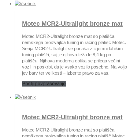
Motec MCR2-Ultralight bronze mat
Motec MCR2-Ultralight bronze mat so platišča
nemškega proizvajlca tuning in racing platišč Motec.
Serija MCR2-Ultralight se ponaša z izjemni lahikim
tuning platišči, saj je njihova teža le 8,4 kg po
platišču. Njihova moderna oblika se prilega večini
vozil in poskrbi, da je vsako vozilo posebno. Na voljo
jev barv ter velikosti – izberite pravo za vas.
Pošlji povpraševanje
Motec MCR2-Ultralight bronze mat
Motec MCR2-Ultralight bronze mat so platišča
nemškega proizvajlca tuning in racing platišč Motec.