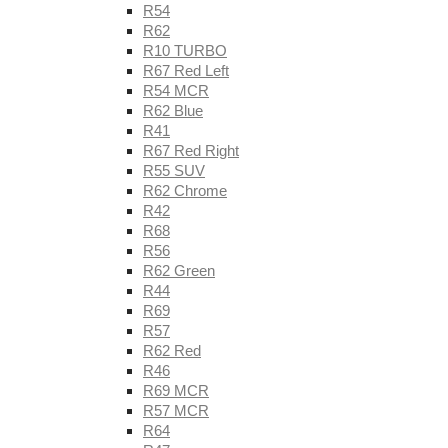
R54
R62
R10 TURBO
R67 Red Left
R54 MCR
R62 Blue
R41
R67 Red Right
R55 SUV
R62 Chrome
R42
R68
R56
R62 Green
R44
R69
R57
R62 Red
R46
R69 MCR
R57 MCR
R64