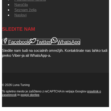
Naročila
Seznam želja
Naslovi
SLEDITE NAM
Facebook
Twitter
WhatsApp
Sledite nam tudi na socialnih omrežjih. Kontaktirate nas lahko tudi
preko Viber-ja ali WhatsApp-a.
© 2026 Luna Tuning
To spletno mesto je zaščiteno z reCAPTCHA in veljaja Googlov
pravilnik o
zasebnosti
in
pogoji storitve
.