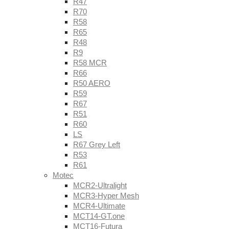
R47
R70
R58
R65
R48
R9
R58 MCR
R66
R50 AERO
R59
R67
R51
R60
LS
R67 Grey Left
R53
R61
Motec
MCR2-Ultralight
MCR3-Hyper Mesh
MCR4-Ultimate
MCT14-GT.one
MCT16-Futura