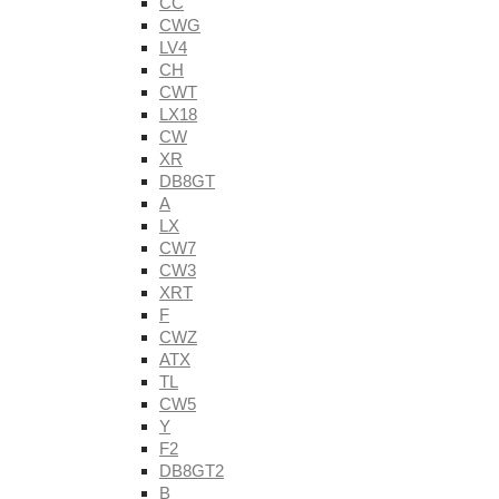
CC
CWG
LV4
CH
CWT
LX18
CW
XR
DB8GT
A
LX
CW7
CW3
XRT
F
CWZ
ATX
TL
CW5
Y
F2
DB8GT2
B