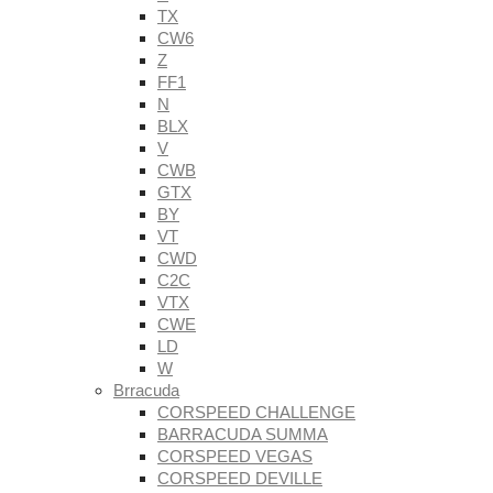
TX
CW6
Z
FF1
N
BLX
V
CWB
GTX
BY
VT
CWD
C2C
VTX
CWE
LD
W
Brracuda
CORSPEED CHALLENGE
BARRACUDA SUMMA
CORSPEED VEGAS
CORSPEED DEVILLE