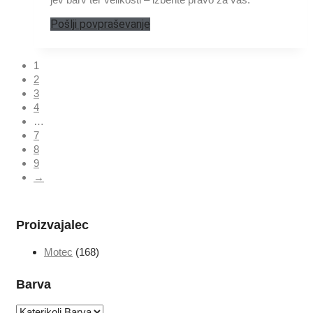
Pošlji povpraševanje
1
2
3
4
…
7
8
9
→
Proizvajalec
Motec
(168)
Barva