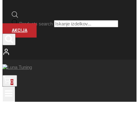
Products search
AKCIJA
0
MCR2-Ultralight