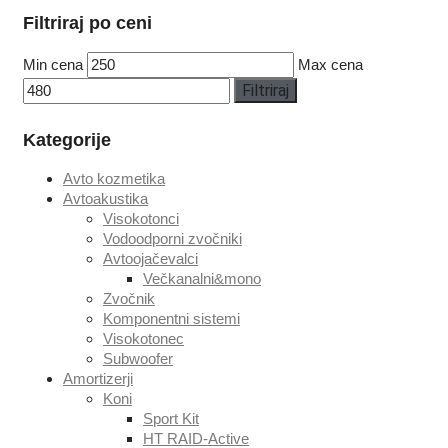
Filtriraj po ceni
Min cena
Max cena
Filtriraj
Kategorije
Avto kozmetika
Avtoakustika
Visokotonci
Vodoodporni zvočniki
Avtoojačevalci
Večkanalni&mono
Zvočnik
Komponentni sistemi
Visokotonec
Subwoofer
Amortizerji
Koni
Sport Kit
HT RAID-Active