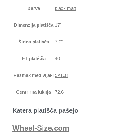
Barva
black matt
Dimenzija platišča
17"
Širina platišča
7.0"
ET platišča
40
Razmak med vijaki
5×108
Centrirna luknja
72,6
Katera platišča pašejo
Wheel-Size.com