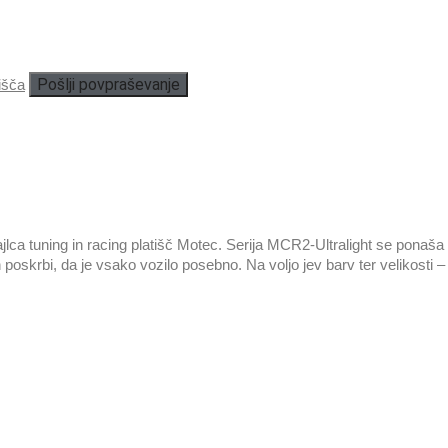
Pošlji povpraševanje
išča
 tuning in racing platišč Motec. Serija MCR2-Ultralight se ponaša z iz
 poskrbi, da je vsako vozilo posebno. Na voljo jev barv ter velikosti –