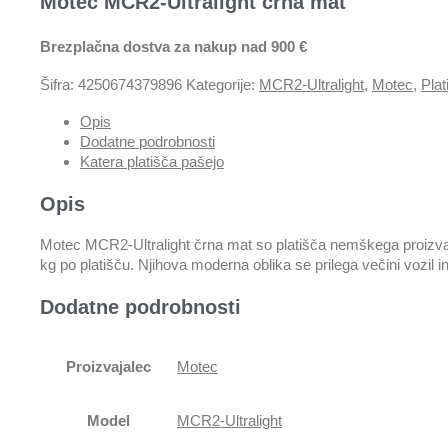
Motec MCR2-Ultralight črna mat
Brezplačna dostva za nakup nad 900 €
Šifra:
4250674379896
Kategorije:
MCR2-Ultralight
,
Motec
,
Plat
Opis
Dodatne podrobnosti
Katera platišča pašejo
Opis
Motec MCR2-Ultralight črna mat so platišča nemškega proizvajlca
kg po platišču. Njihova moderna oblika se prilega večini vozil in
Dodatne podrobnosti
Proizvajalec
Motec
Model
MCR2-Ultralight