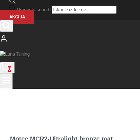
Products search
AKCIJA
0
Motec MCR2-Ultralight bronze mat