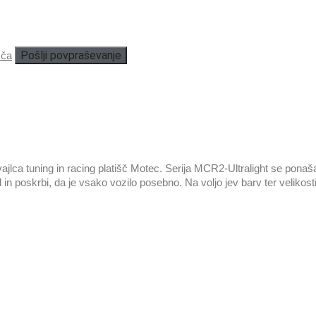
Pošlji povpraševanje
šča
a tuning in racing platišč Motec. Serija MCR2-Ultralight se ponaša z i
 in poskrbi, da je vsako vozilo posebno. Na voljo jev barv ter velikost