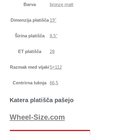
Barva
bronze matt
Dimenzija platišča
19''
Širina platišča
8.5''
ET platišča
28
Razmak med vijaki
5×112
Centrirna luknja
66,5
Katera platišča pašejo
Wheel-Size.com