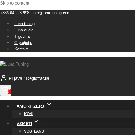
Skip to content
+386 64 228 998 | info@luna-tuning.com
Luna-tuning
Luna-audio
Trgovina
O podjetju
Kontakt
Prijava / Registracija
0
AMORTIZERJI
KONI
VZMETI
VOGTLAND