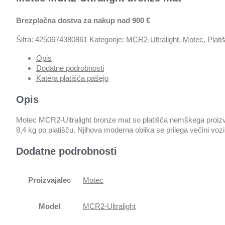
Brezplačna dostva za nakup nad 900 €
Šifra:
4250674380861
Kategorije:
MCR2-Ultralight
,
Motec
,
Plati
Opis
Dodatne podrobnosti
Katera platišča pašejo
Opis
Motec MCR2-Ultralight bronze mat so platišča nemškega proizvajlc
8,4 kg po platišču. Njihova moderna oblika se prilega večini vozil
Dodatne podrobnosti
Proizvajalec
Motec
Model
MCR2-Ultralight