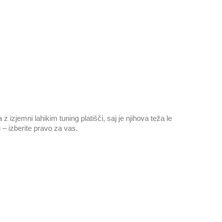
zjemni lahikim tuning platišči, saj je njihova teža le
i – izberite pravo za vas.