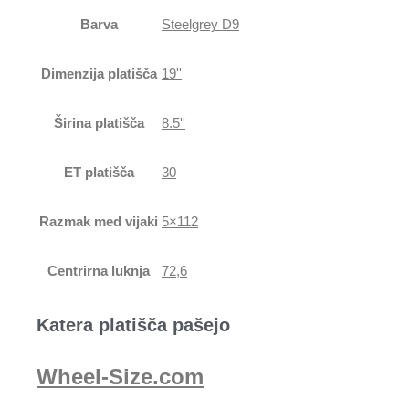
Barva
Steelgrey D9
Dimenzija platišča
19''
Širina platišča
8.5''
ET platišča
30
Razmak med vijaki
5×112
Centrirna luknja
72,6
Katera platišča pašejo
Wheel-Size.com