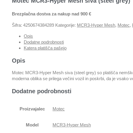
Motec MCR3-Hyper Mesh siva (steel grey)
Brezplačna dostva za nakup nad 900 €
Šifra:
4250674384289
Kategorije:
MCR3-Hyper Mesh
,
Motec
,
Opis
Dodatne podrobnosti
Katera platišča pašejo
Opis
Motec MCR3-Hyper Mesh siva (steel grey) so platišča nemškega
moderna oblika se prilega večini vozil in poskrbi, da je vsako vo
Dodatne podrobnosti
Proizvajalec
Motec
Model
MCR3-Hyper Mesh