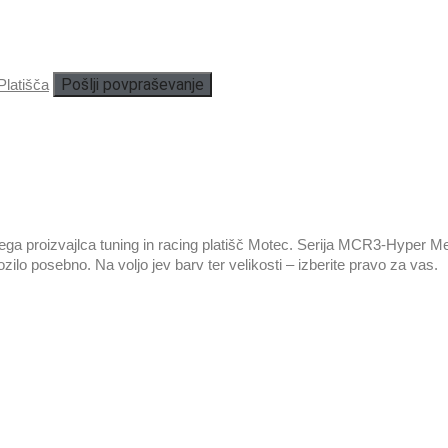
Pošlji povpraševanje
Platišča
 proizvajlca tuning in racing platišč Motec. Serija MCR3-Hyper Mesh
zilo posebno. Na voljo jev barv ter velikosti – izberite pravo za vas.