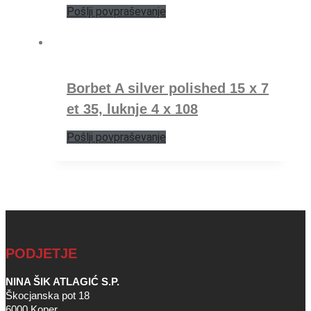
Pošlji povpraševanje
Borbet A silver polished 15 x 7
et 35, luknje 4 x 108
Pošlji povpraševanje
PODJETJE
NINA ŠIK ATLAGIĆ S.P.
Škocjanska pot 18
6000 Koper