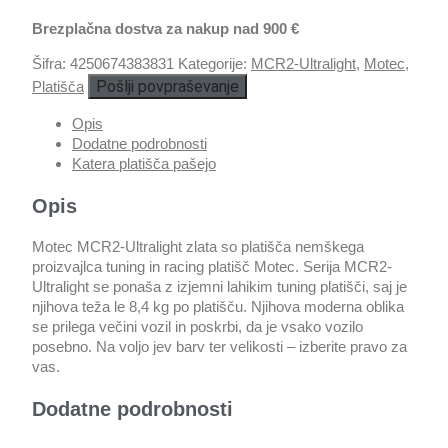
Brezplačna dostva za nakup nad 900 €
Šifra:
4250674383831
Kategorije:
MCR2-Ultralight
,
Motec
,
Pošlji povpraševanje
Platišča
Opis
Dodatne podrobnosti
Katera platišča pašejo
Opis
Motec MCR2-Ultralight zlata so platišča nemškega
proizvajlca tuning in racing platišč Motec. Serija MCR2-
Ultralight se ponaša z izjemni lahikim tuning platišči, saj je
njihova teža le 8,4 kg po platišču. Njihova moderna oblika
se prilega večini vozil in poskrbi, da je vsako vozilo
posebno. Na voljo jev barv ter velikosti – izberite pravo za
vas.
Dodatne podrobnosti