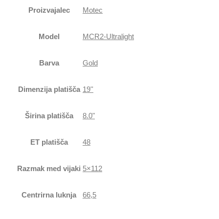
Proizvajalec
Motec
Model
MCR2-Ultralight
Barva
Gold
Dimenzija platišča
19''
Širina platišča
8.0"
ET platišča
48
Razmak med vijaki
5×112
Centrirna luknja
66,5