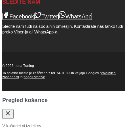
SLEDITE NAM
Facebook
Twitter
WhatsApp
Sledite nam tudi na socialnih omrežjih. Kontaktirate nas lahko tudi
preko Viber-ja ali WhatsApp-a.
© 2026 Luna Tuning
To spletno mesto je zaščiteno z reCAPTCHA in veljaja Googlov
pravilnik o
zasebnosti
in
pogoji storitve
.
Pregled košarice
V košarici ni izdelkov.