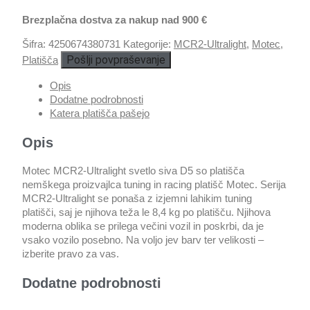
Brezplačna dostva za nakup nad 900 €
Šifra:
4250674380731
Kategorije:
MCR2-Ultralight
,
Motec
,
Pošlji povpraševanje
Platišča
Opis
Dodatne podrobnosti
Katera platišča pašejo
Opis
Motec MCR2-Ultralight svetlo siva D5 so platišča
nemškega proizvajlca tuning in racing platišč Motec. Serija
MCR2-Ultralight se ponaša z izjemni lahikim tuning
platišči, saj je njihova teža le 8,4 kg po platišču. Njihova
moderna oblika se prilega večini vozil in poskrbi, da je
vsako vozilo posebno. Na voljo jev barv ter velikosti –
izberite pravo za vas.
Dodatne podrobnosti