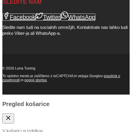
SLEDITE NAM
Facebook
Twitter
WhatsApp
Sledite nam tudi na socialnih omrežjih. Kontaktirate nas lahko tudi
preko Viber-ja ali WhatsApp-a.
© 2026 Luna Tuning
To spletno mesto je zaščiteno z reCAPTCHA in veljaja Googlov
pravilnik o
zasebnosti
in
pogoji storitve
.
Pregled košarice
V košarici ni izdelkov.