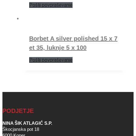
Pošlji povpraševanje
Borbet A silver polished 15 x 7
et 35, luknje 5 x 100
Pošlji povpraševanje
PODJETJE
NINA ŠIK ATLAGIĆ S.P.
Škocjanska pot 18
6000 Koper