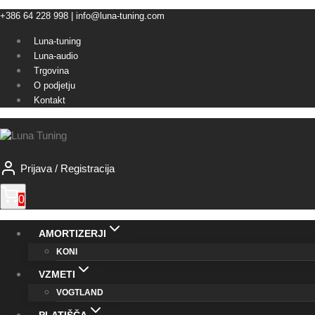
Skip
+386 64 228 998 | info@luna-tuning.com
to
Luna-tuning
content
Luna-audio
Trgovina
O podjetju
Kontakt
Prijava / Registracija
0
AMORTIZERJI
KONI
VZMETI
VOGTLAND