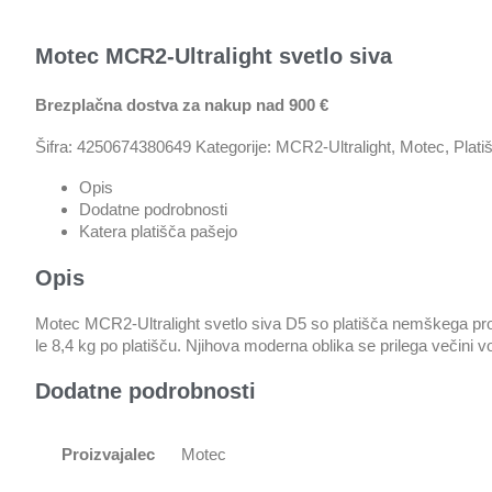
Motec MCR2-Ultralight svetlo siva
Brezplačna dostva za nakup nad 900 €
Šifra:
4250674380649
Kategorije:
MCR2-Ultralight
,
Motec
,
Plati
Opis
Dodatne podrobnosti
Katera platišča pašejo
Opis
Motec MCR2-Ultralight svetlo siva D5 so platišča nemškega proizv
le 8,4 kg po platišču. Njihova moderna oblika se prilega večini vo
Dodatne podrobnosti
Proizvajalec
Motec