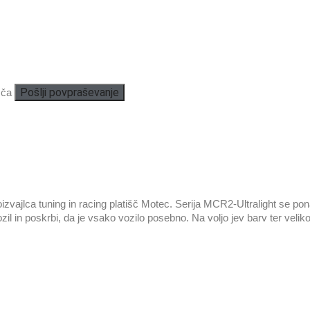
Pošlji povpraševanje
šča
ajlca tuning in racing platišč Motec. Serija MCR2-Ultralight se ponaša
zil in poskrbi, da je vsako vozilo posebno. Na voljo jev barv ter veliko