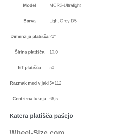
Model
MCR2-Ultralight
Barva
Light Grey D5
Dimenzija platišča
20"
Širina platišča
10.0"
ET platišča
50
Razmak med vijaki
5×112
Centrirna luknja
66,5
Katera platišča pašejo
Wheel-Size.com