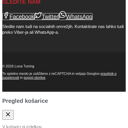
SLEDITE NAM
Facebook
Twitter
WhatsApp
Sledite nam tudi na socialnih omrežjih. Kontaktirate nas lahko tudi
preko Viber-ja ali WhatsApp-a.
© 2026 Luna Tuning
To spletno mesto je zaščiteno z reCAPTCHA in veljaja Googlov
pravilnik o
zasebnosti
in
pogoji storitve
.
Pregled košarice
V košarici ni izdelkov.