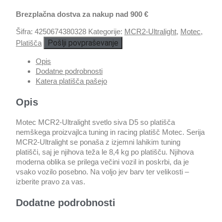
Brezplačna dostva za nakup nad 900 €
Šifra:
4250674380328
Kategorije:
MCR2-Ultralight
,
Motec
,
Pošlji povpraševanje
Platišča
Opis
Dodatne podrobnosti
Katera platišča pašejo
Opis
Motec MCR2-Ultralight svetlo siva D5 so platišča
nemškega proizvajlca tuning in racing platišč Motec. Serija
MCR2-Ultralight se ponaša z izjemni lahikim tuning
platišči, saj je njihova teža le 8,4 kg po platišču. Njihova
moderna oblika se prilega večini vozil in poskrbi, da je
vsako vozilo posebno. Na voljo jev barv ter velikosti –
izberite pravo za vas.
Dodatne podrobnosti