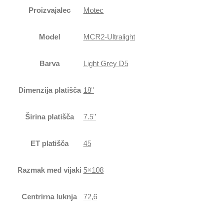
Proizvajalec
Motec
Model
MCR2-Ultralight
Barva
Light Grey D5
Dimenzija platišča
18"
Širina platišča
7.5''
ET platišča
45
Razmak med vijaki
5×108
Centrirna luknja
72,6