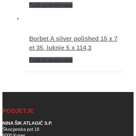
Pošlji povpraševanje
Borbet A silver polished 15 x 7
et 35, luknje 5 x 114,3
Pošlji povpraševanje
PODJETJE
NINA ŠIK ATLAGIĆ S.P.
Škocjanska pot 18
6000 Koper