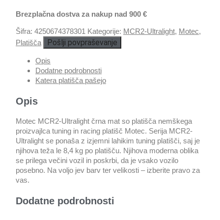
Brezplačna dostva za nakup nad 900 €
Šifra:
4250674378301
Kategorije:
MCR2-Ultralight
,
Motec
,
Pošlji povpraševanje
Platišča
Opis
Dodatne podrobnosti
Katera platišča pašejo
Opis
Motec MCR2-Ultralight črna mat so platišča nemškega
proizvajlca tuning in racing platišč Motec. Serija MCR2-
Ultralight se ponaša z izjemni lahikim tuning platišči, saj je
njihova teža le 8,4 kg po platišču. Njihova moderna oblika
se prilega večini vozil in poskrbi, da je vsako vozilo
posebno. Na voljo jev barv ter velikosti – izberite pravo za
vas.
Dodatne podrobnosti