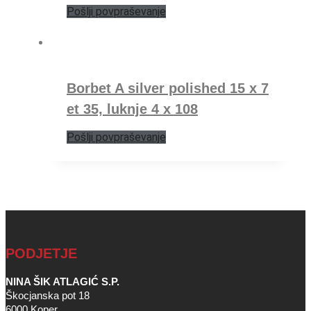
Pošlji povpraševanje
Borbet A silver polished 15 x 7
et 35, luknje 4 x 108
Pošlji povpraševanje
PODJETJE
NINA ŠIK ATLAGIĆ S.P.
Škocjanska pot 18
6000 Koper