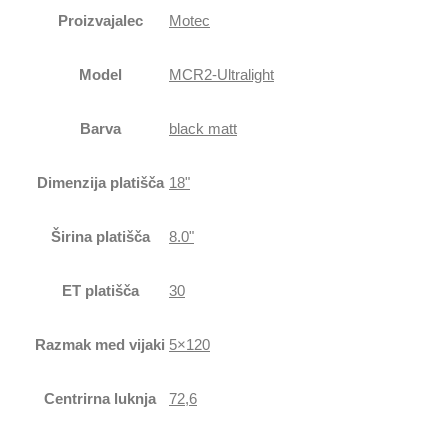
Proizvajalec
Motec
Model
MCR2-Ultralight
Barva
black matt
Dimenzija platišča
18"
Širina platišča
8.0"
ET platišča
30
Razmak med vijaki
5×120
Centrirna luknja
72,6