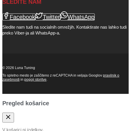
SLEDITE NAM
Facebook
Twitter
WhatsApp
Sledite nam tudi na socialnih omrežjih. Kontaktirate nas lahko tudi
preko Viber-ja ali WhatsApp-a.
© 2026 Luna Tuning
To spletno mesto je zaščiteno z reCAPTCHA in veljaja Googlov
pravilnik o
zasebnosti
in
pogoji storitve
.
Pregled košarice
V košarici ni izdelkov.