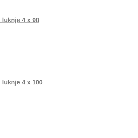
, luknje 4 x 98
, luknje 4 x 100