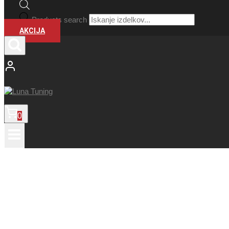
Products search
AKCIJA
0
F2