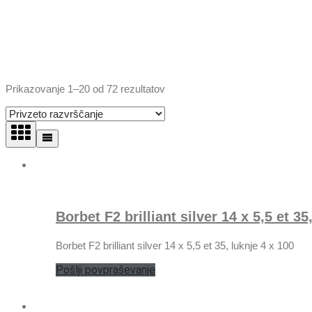
Prikazovanje 1–20 od 72 rezultatov
Borbet F2 brilliant silver 14 x 5,5 et 35
Borbet F2 brilliant silver 14 x 5,5 et 35, luknje 4 x 100
Pošlji povpraševanje