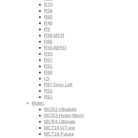
R70
R58
R65
R48
R9
R58 MCR
R66
R50 AERO
R59
R67
R51
R60
LS
R67 Grey Left
R53
R61
Motec
MCR2-Ultralight
MCR3-Hyper Mesh
MCR4-Ultimate
MCT14-GT.one
MCT16-Futura