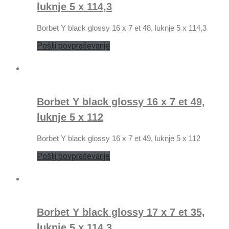
luknje 5 x 114,3
Borbet Y black glossy 16 x 7 et 48, luknje 5 x 114,3
Pošlji povpraševanje
Borbet Y black glossy 16 x 7 et 49,
luknje 5 x 112
Borbet Y black glossy 16 x 7 et 49, luknje 5 x 112
Pošlji povpraševanje
Borbet Y black glossy 17 x 7 et 35,
luknje 5 x 114,3