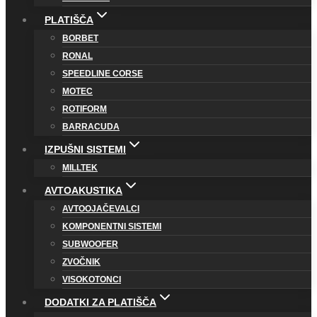
PLATIŠČA
BORBET
RONAL
SPEEDLINE CORSE
MOTEC
ROTIFORM
BARRACUDA
IZPUŠNI SISTEMI
MILLTEK
AVTOAKUSTIKA
AVTOOJAČEVALCI
KOMPONENTNI SISTEMI
SUBWOOFER
ZVOČNIK
VISOKOTONCI
DODATKI ZA PLATIŠČA