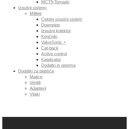
MCT9-Tornado
Izpušni sistemi
Milltek
Celotni izpušni sistem
Downpipe
Izpušni kolektor
Končniki
ValveSonic +
Cat-back
Active control
Katalizator
Dodatki in oprema
Dodatki za platišča
Matice
Ventili
Adapterji
Vijaki