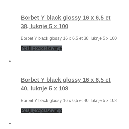
Borbet Y black glossy 16 x 6,5 et
38, luknje 5 x 100
Borbet Y black glossy 16 x 6,5 et 38, luknje 5 x 100
Pošlji povpraševanje
Borbet Y black glossy 16 x 6,5 et
40, luknje 5 x 108
Borbet Y black glossy 16 x 6,5 et 40, luknje 5 x 108
Pošlji povpraševanje