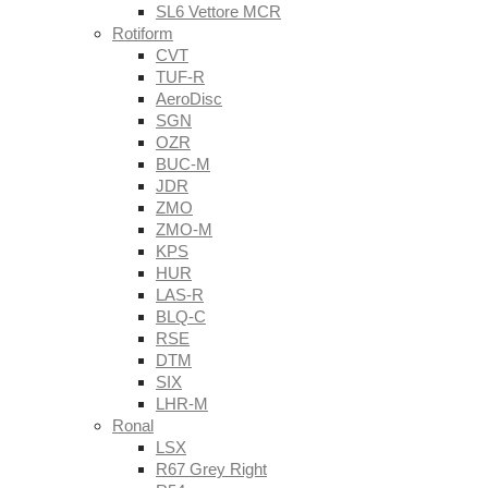
SL6 Vettore MCR
Rotiform
CVT
TUF-R
AeroDisc
SGN
OZR
BUC-M
JDR
ZMO
ZMO-M
KPS
HUR
LAS-R
BLQ-C
RSE
DTM
SIX
LHR-M
Ronal
LSX
R67 Grey Right