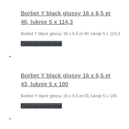
Borbet Y black glossy 16 x 6,5 et
40, luknje 5 x 114,3
Borbet Y black glossy 16 x 6,5 et 40, luknje 5 x 114,3
Pošlji povpraševanje
Borbet Y black glossy 16 x 6,5 et
43, luknje 5 x 100
Borbet Y black glossy 16 x 6,5 et 43, luknje 5 x 100
Pošlji povpraševanje