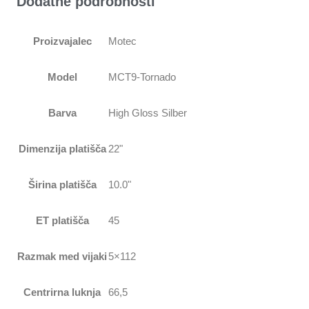
Dodatne podrobnosti
Proizvajalec
Motec
Model
MCT9-Tornado
Barva
High Gloss Silber
Dimenzija platišča
22"
Širina platišča
10.0"
ET platišča
45
Razmak med vijaki
5×112
Centrirna luknja
66,5