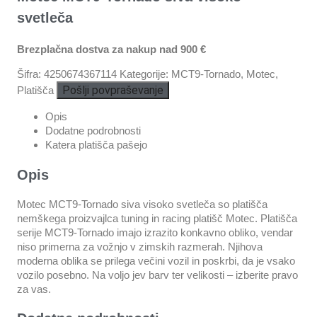
svetleča
Brezplačna dostva za nakup nad 900 €
Šifra:
4250674367114
Kategorije:
MCT9-Tornado
,
Motec
,
Pošlji povpraševanje
Platišča
Opis
Dodatne podrobnosti
Katera platišča pašejo
Opis
Motec MCT9-Tornado siva visoko svetleča so platišča
nemškega proizvajlca tuning in racing platišč Motec. Platišča
serije MCT9-Tornado imajo izrazito konkavno obliko, vendar
niso primerna za vožnjo v zimskih razmerah. Njihova
moderna oblika se prilega večini vozil in poskrbi, da je vsako
vozilo posebno. Na voljo jev barv ter velikosti – izberite pravo
za vas.