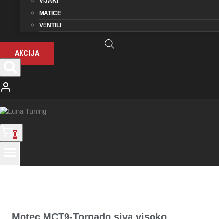
VIJAKI
MATICE
VENTILI
AKCIJA
0
Motec MCT9-Tornado siva visoko