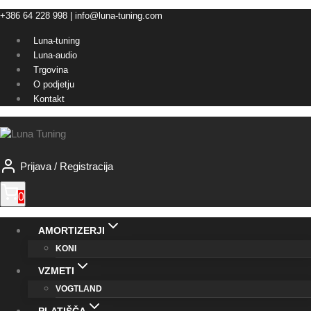
Skip
+386 64 228 998 | info@luna-tuning.com
to
Luna-tuning
content
Luna-audio
Trgovina
O podjetju
Kontakt
Prijava / Registracija
0
AMORTIZERJI
KONI
VZMETI
VOGTLAND