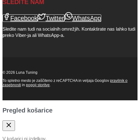
SLEDITE NAM
Facebook
Twitter
WhatsApp
Sledite nam tudi na socialnih omrežjih. Kontaktirate nas lahko tudi
preko Viber-ja ali WhatsApp-a.
© 2026 Luna Tuning
To spletno mesto je zaščiteno z reCAPTCHA in veljaja Googlov
pravilnik o
zasebnosti
in
pogoji storitve
.
Pregled košarice
V košarici ni izdelkov.