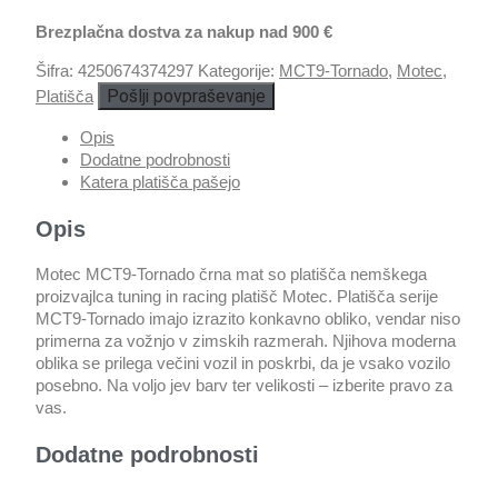
Brezplačna dostva za nakup nad 900 €
Šifra:
4250674374297
Kategorije:
MCT9-Tornado
,
Motec
,
Pošlji povpraševanje
Platišča
Opis
Dodatne podrobnosti
Katera platišča pašejo
Opis
Motec MCT9-Tornado črna mat so platišča nemškega
proizvajlca tuning in racing platišč Motec. Platišča serije
MCT9-Tornado imajo izrazito konkavno obliko, vendar niso
primerna za vožnjo v zimskih razmerah. Njihova moderna
oblika se prilega večini vozil in poskrbi, da je vsako vozilo
posebno. Na voljo jev barv ter velikosti – izberite pravo za
vas.
Dodatne podrobnosti