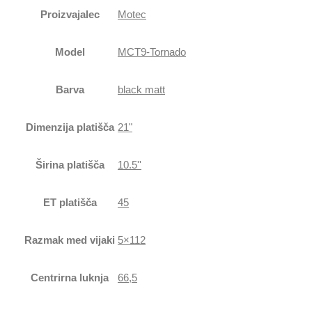
Proizvajalec
Motec
Model
MCT9-Tornado
Barva
black matt
Dimenzija platišča
21"
Širina platišča
10.5''
ET platišča
45
Razmak med vijaki
5×112
Centrirna luknja
66,5