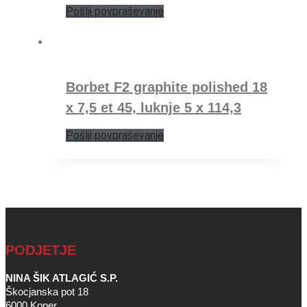
Pošlji povpraševanje
Borbet F2 graphite polished 18
x 7,5 et 45, luknje 5 x 114,3
Pošlji povpraševanje
PODJETJE
NINA ŠIK ATLAGIĆ S.P.
Škocjanska pot 18
6000 Koper