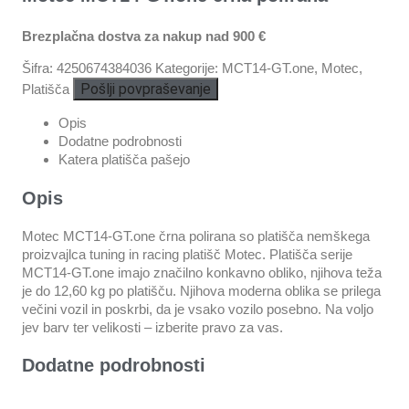
Brezplačna dostva za nakup nad 900 €
Šifra:
4250674384036
Kategorije:
MCT14-GT.one
,
Motec
,
Pošlji povpraševanje
Platišča
Opis
Dodatne podrobnosti
Katera platišča pašejo
Opis
Motec MCT14-GT.one črna polirana so platišča nemškega
proizvajlca tuning in racing platišč Motec. Platišča serije
MCT14-GT.one imajo značilno konkavno obliko, njihova teža
je do 12,60 kg po platišču. Njihova moderna oblika se prilega
večini vozil in poskrbi, da je vsako vozilo posebno. Na voljo
jev barv ter velikosti – izberite pravo za vas.
Dodatne podrobnosti