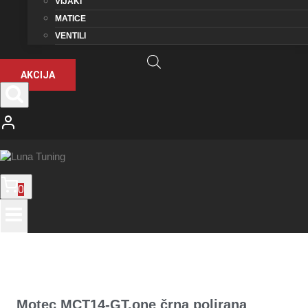
VIJAKI
MATICE
VENTILI
AKCIJA
0
Motec MCT14-GT.one črna polirana