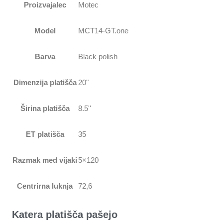
Proizvajalec
Motec
Model
MCT14-GT.one
Barva
Black polish
Dimenzija platišča
20"
Širina platišča
8.5''
ET platišča
35
Razmak med vijaki
5×120
Centrirna luknja
72,6
Katera platišča pašejo