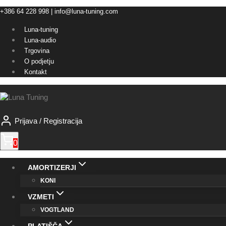
Skip
+386 64 228 998 | info@luna-tuning.com
to
Luna-tuning
content
Luna-audio
Trgovina
O podjetju
Kontakt
Prijava / Registracija
0
AMORTIZERJI
KONI
VZMETI
VOGTLAND