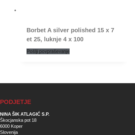
Borbet A silver polished 15 x 7
et 25, luknje 4 x 100
Pošlji povpraševanje
PODJETJE
NINA ŠIK ATLAGIĆ S.P.
Škocjanska pot 18
6000 Koper
Slovenija