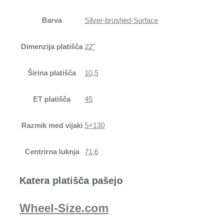
Barva
Silver-brushed-Surface
Dimenzija platišča
22"
Širina platišča
10,5
ET platišča
45
Razmik med vijaki
5×130
Centrirna luknja
71,6
Katera platišča pašejo
Wheel-Size.com