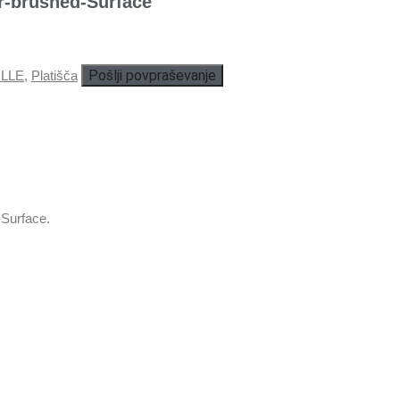
r-brushed-Surface
Pošlji povpraševanje
LLE
,
Platišča
Surface.