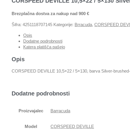
CORSPEED DEVILLE 10,5×22 / 5×130 Silve
Brezplačna dostva za nakup nad 900 €
Šifra:
4251118707145
Kategorije:
Brracuda
,
CORSPEED DEVI
Opis
Dodatne podrobnosti
Katera platišča pašejo
Opis
CORSPEED DEVILLE 10,5×22 / 5×130, barva Silver-brushed-
Dodatne podrobnosti
Proizvajalec
Barracuda
Model
CORSPEED DEVILLE