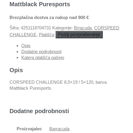
Mattblack Puresports
Brezplačna dostva za nakup nad 900 €
Šifra:
4251118704731
Kategorije:
Brracuda
,
CORSPEED
Pošlji povpraševanje
CHALLENGE
,
Platišča
Opis
Dodatne podrobnosti
Katera platišča pašejo
Opis
CORSPEED CHALLENGE 8,5×19 / 5×120, barva
Mattblack Puresports.
Dodatne podrobnosti
Proizvajalec
Barracuda