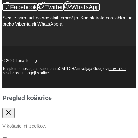
Facebook
Twitter
WhatsApp
Sledite nam tudi na socialnih omrežjih. Kontaktirate nas lahko tudi
preko Viber-ja ali WhatsApp-a.
© 2026 Luna Tuning
To spletno mesto je zaščiteno z reCAPTCHA in veljaja Googlov
pravilnik o
zasebnosti
in
pogoji storitve
.
Pregled košarice
V košarici ni izdelkov.