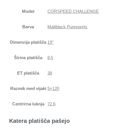
Model
CORSPEED CHALLENGE
Barva
Mattblack Puresports
Dimenzija platišča
19''
Širina platišča
8,5
ET platišča
38
Razmik med vijaki
5×120
Centrirna luknja
72,6
Katera platišča pašejo