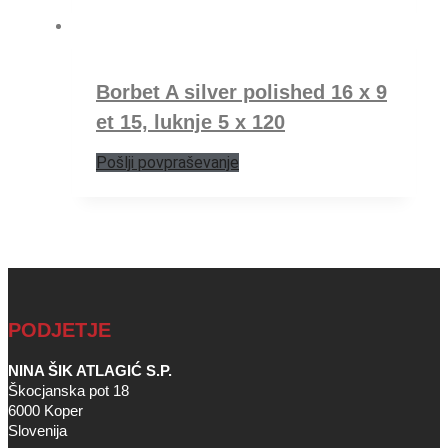
Borbet A silver polished 16 x 9
et 15, luknje 5 x 120
Pošlji povpraševanje
PODJETJE
NINA ŠIK ATLAGIĆ S.P.
Škocjanska pot 18
6000 Koper
Slovenija