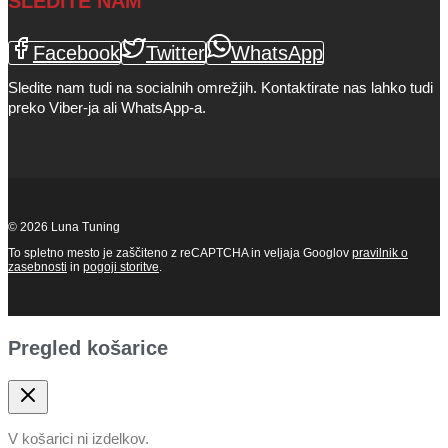
SLEDITE NAM
Facebook
Twitter
WhatsApp
Sledite nam tudi na socialnih omrežjih. Kontaktirate nas lahko tudi
preko Viber-ja ali WhatsApp-a.
© 2026 Luna Tuning
To spletno mesto je zaščiteno z reCAPTCHA in veljaja Googlov
pravilnik o
zasebnosti
in
pogoji storitve
.
Pregled košarice
V košarici ni izdelkov.