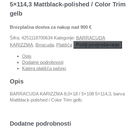
5×114,3 Mattblack-polished / Color Trim
gelb
Brezplačna dostva za nakup nad 900 €
Šifra:
4251118700634
Kategorije:
BARRACUDA
Pošlji povpraševanje
KARIZZMA
,
Brracuda
,
Platišča
Opis
Dodatne podrobnosti
Katera platišča pašejo
Opis
BARRACUDA KARIZZMA 8,0×18 / 5×108 5×114,3, barva
Mattblack-polished / Color Trim gelb.
Dodatne podrobnosti