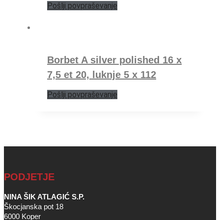
Pošlji povpraševanje
Borbet A silver polished 16 x
7,5 et 20, luknje 5 x 112
Pošlji povpraševanje
PODJETJE
NINA ŠIK ATLAGIĆ S.P.
Škocjanska pot 18
6000 Koper