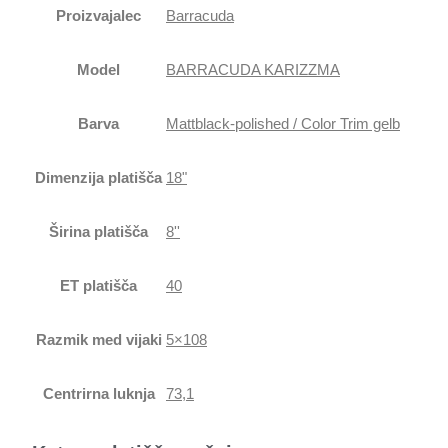
Proizvajalec
Barracuda
Model
BARRACUDA KARIZZMA
Barva
Mattblack-polished / Color Trim gelb
Dimenzija platišča
18"
Širina platišča
8''
ET platišča
40
Razmik med vijaki
5×108
Centrirna luknja
73,1