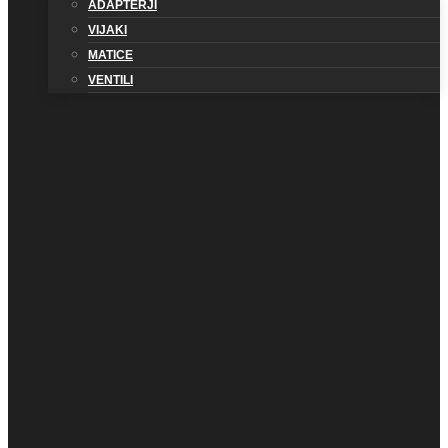
ADAPTERJI
VIJAKI
MATICE
VENTILI