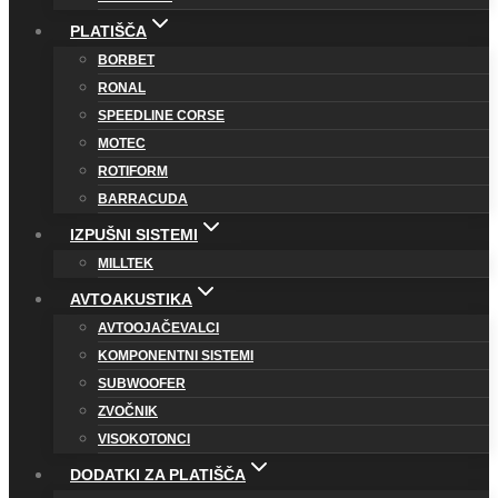
PLATIŠČA
BORBET
RONAL
SPEEDLINE CORSE
MOTEC
ROTIFORM
BARRACUDA
IZPUŠNI SISTEMI
MILLTEK
AVTOAKUSTIKA
AVTOOJAČEVALCI
KOMPONENTNI SISTEMI
SUBWOOFER
ZVOČNIK
VISOKOTONCI
DODATKI ZA PLATIŠČA