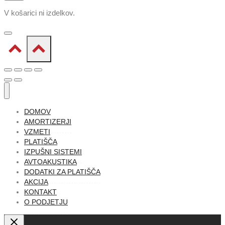
V košarici ni izdelkov.
DOMOV
AMORTIZERJI
VZMETI
PLATIŠČA
IZPUŠNI SISTEMI
AVTOAKUSTIKA
DODATKI ZA PLATIŠČA
AKCIJA
KONTAKT
O PODJETJU