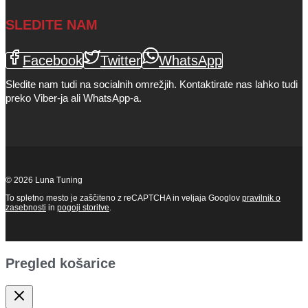
SLEDITE NAM
Facebook
Twitter
WhatsApp
Sledite nam tudi na socialnih omrežjih. Kontaktirate nas lahko tudi
preko Viber-ja ali WhatsApp-a.
© 2026 Luna Tuning
To spletno mesto je zaščiteno z reCAPTCHA in veljaja Googlov
pravilnik o
zasebnosti
in
pogoji storitve
.
Pregled košarice