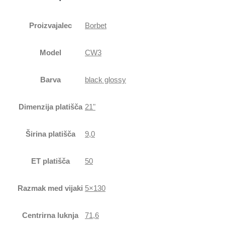
Proizvajalec
Borbet
Model
CW3
Barva
black glossy
Dimenzija platišča
21"
Širina platišča
9,0
ET platišča
50
Razmak med vijaki
5×130
Centrirna luknja
71,6