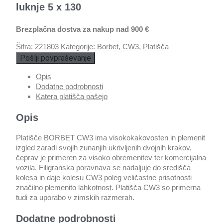
luknje 5 x 130
Brezplačna dostva za nakup nad 900 €
Šifra:
221803
Kategorije:
Borbet
,
CW3
,
Platišča
Pošlji povpraševanje
Opis
Dodatne podrobnosti
Katera platišča pašejo
Opis
Platišče BORBET CW3 ima visokokakovosten in plemenit
izgled zaradi svojih zunanjih ukrivljenih dvojnih krakov,
čeprav je primeren za visoko obremenitev ter komercijalna
vozila. Filigranska poravnava se nadaljuje do središča
kolesa in daje kolesu CW3 poleg veličastne prisotnosti
značilno plemenito lahkotnost. Platišča CW3 so primerna
tudi za uporabo v zimskih razmerah.
Dodatne podrobnosti