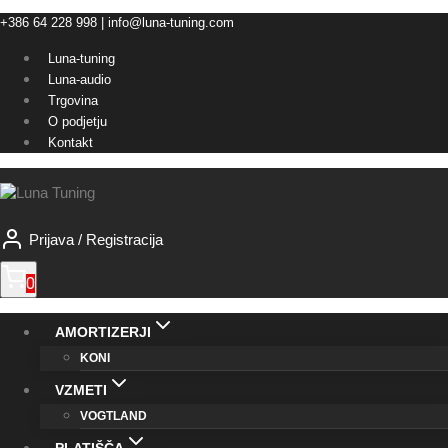
Skip
+386 64 228 998 | info@luna-tuning.com
to
Luna-tuning
content
Luna-audio
Trgovina
O podjetju
Kontakt
Prijava / Registracija
0
AMORTIZERJI
KONI
VZMETI
VOGTLAND