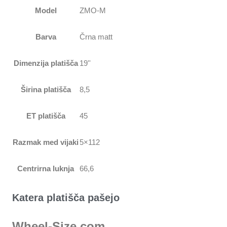
Model
ZMO-M
Barva
Črna matt
Dimenzija platišča
19''
Širina platišča
8,5
ET platišča
45
Razmak med vijaki
5×112
Centrirna luknja
66,6
Katera platišča pašejo
Wheel-Size.com