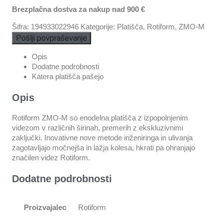
Brezplačna dostva za nakup nad 900 €
Šifra:
194933022946
Kategorije:
Platišča
,
Rotiform
,
ZMO-M
Pošlji povpraševanje
Opis
Dodatne podrobnosti
Katera platišča pašejo
Opis
Rotiform ZMO-M so enodelna platišča z izpopolnjenim
videzom v različnih širinah, premerih z ekskluzivnimi
zaključki. Inovativne nove metode inženiringa in ulivanja
zagotavljajo močnejša in lažja kolesa, hkrati pa ohranjajo
značilen videz Rotiform.
Dodatne podrobnosti
Proizvajalec
Rotiform