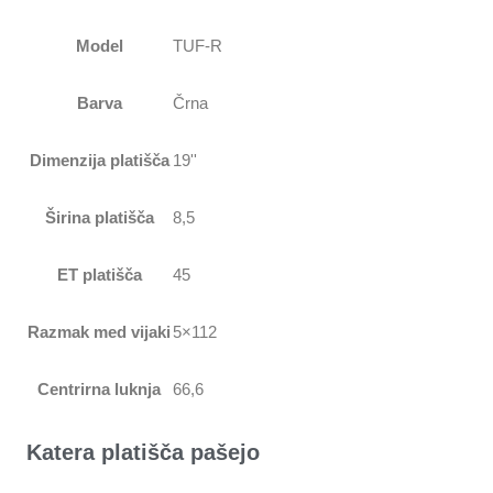
Model
TUF-R
Barva
Črna
Dimenzija platišča
19''
Širina platišča
8,5
ET platišča
45
Razmak med vijaki
5×112
Centrirna luknja
66,6
Katera platišča pašejo