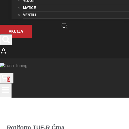
VIJAKI
MATICE
VENTILI
AKCIJA
0
Rotiform TUF-R Črna