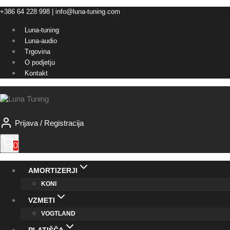
Skip
+386 64 228 998 | info@luna-tuning.com
to
Luna-tuning
content
Luna-audio
Trgovina
O podjetju
Kontakt
Prijava / Registracija
0
AMORTIZERJI
KONI
VZMETI
VOGTLAND