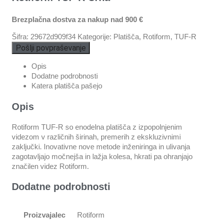
Brezplačna dostva za nakup nad 900 €
Šifra:
29672d909f34
Kategorije:
Platišča
,
Rotiform
,
TUF-R
Pošlji povpraševanje
Opis
Dodatne podrobnosti
Katera platišča pašejo
Opis
Rotiform TUF-R so enodelna platišča z izpopolnjenim
videzom v različnih širinah, premerih z ekskluzivnimi
zaključki. Inovativne nove metode inženiringa in ulivanja
zagotavljajo močnejša in lažja kolesa, hkrati pa ohranjajo
značilen videz Rotiform.
Dodatne podrobnosti
Proizvajalec
Rotiform