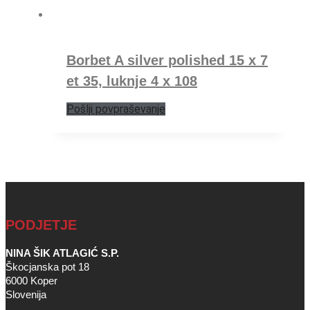
Borbet A silver polished 15 x 7
et 35, luknje 4 x 108
Pošlji povpraševanje
PODJETJE
NINA ŠIK ATLAGIĆ S.P.
Škocjanska pot 18
6000 Koper
Slovenija