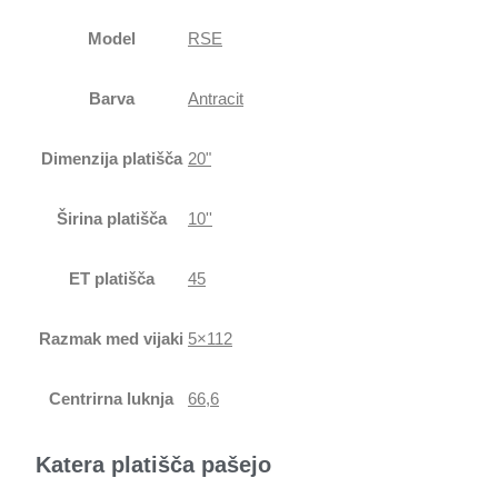
Model
RSE
Barva
Antracit
Dimenzija platišča
20"
Širina platišča
10''
ET platišča
45
Razmak med vijaki
5×112
Centrirna luknja
66,6
Katera platišča pašejo