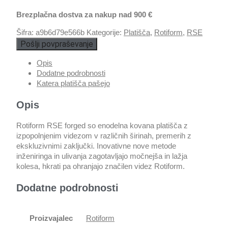
Brezplačna dostva za nakup nad 900 €
Šifra:
a9b6d79e566b
Kategorije:
Platišča
,
Rotiform
,
RSE
Pošlji povpraševanje
Opis
Dodatne podrobnosti
Katera platišča pašejo
Opis
Rotiform RSE forged so enodelna kovana platišča z
izpopolnjenim videzom v različnih širinah, premerih z
ekskluzivnimi zaključki. Inovativne nove metode
inženiringa in ulivanja zagotavljajo močnejša in lažja
kolesa, hkrati pa ohranjajo značilen videz Rotiform.
Dodatne podrobnosti
Proizvajalec
Rotiform