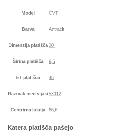
Model
CVT
Barva
Antracit
Dimenzija platišča
20"
Širina platišča
8,5
ET platišča
45
Razmak med vijaki
5×112
Centrirna luknja
66,6
Katera platišča pašejo