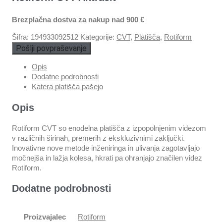
Brezplačna dostva za nakup nad 900 €
Šifra:
194933092512
Kategorije:
CVT
,
Platišča
,
Rotiform
Pošlji povpraševanje
Opis
Dodatne podrobnosti
Katera platišča pašejo
Opis
Rotiform CVT so enodelna platišča z izpopolnjenim videzom
v različnih širinah, premerih z ekskluzivnimi zaključki.
Inovativne nove metode inženiringa in ulivanja zagotavljajo
močnejša in lažja kolesa, hkrati pa ohranjajo značilen videz
Rotiform.
Dodatne podrobnosti
Proizvajalec
Rotiform