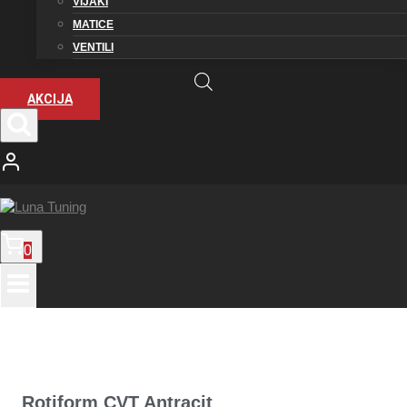
VIJAKI
MATICE
VENTILI
AKCIJA
0
Rotiform CVT Antracit