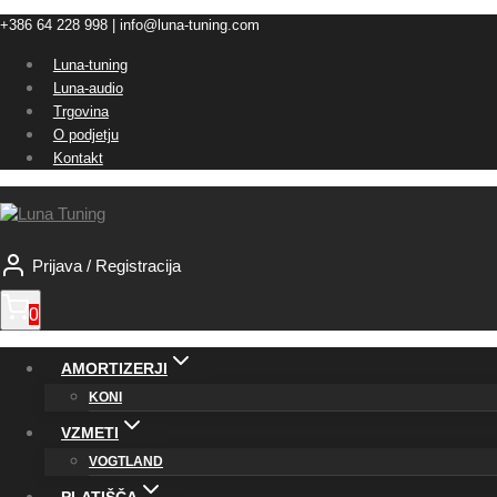
Skip
+386 64 228 998 | info@luna-tuning.com
to
Luna-tuning
content
Luna-audio
Trgovina
O podjetju
Kontakt
Prijava / Registracija
0
AMORTIZERJI
KONI
VZMETI
VOGTLAND