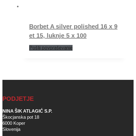
Borbet A silver polished 16 x 9
et 15, luknje 5 x 100
Pošlji povpraševanje
PODJETJE
NINA ŠIK ATLAGIĆ S.P.
Škocjanska pot 18
6000 Koper
Slovenija