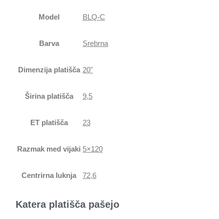
Model
BLQ-C
Barva
Srebrna
Dimenzija platišča
20"
Širina platišča
9,5
ET platišča
23
Razmak med vijaki
5×120
Centrirna luknja
72,6
Katera platišča pašejo