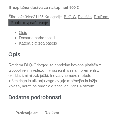
Brezplačna dostva za nakup nad 900 €
Šifra:
a2434ee31195
Kategorije:
BLQ-C
,
Platišča
,
Rotiform
Pošlji povpraševanje
Opis
Dodatne podrobnosti
Katera platišča pašejo
Opis
Rotiform BLQ-C forged so enodelna kovana platišča z
izpopolnjenim videzom v različnih širinah, premerih z
ekskluzivnimi zaključki. Inovativne nove metode
inženiringa in ulivanja zagotavljajo močnejša in lažja
kolesa, hkrati pa ohranjajo značilen videz Rotiform.
Dodatne podrobnosti
Proizvajalec
Rotiform