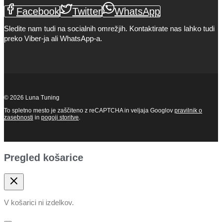
Facebook
Twitter
WhatsApp
Sledite nam tudi na socialnih omrežjih. Kontaktirate nas lahko tudi
preko Viber-ja ali WhatsApp-a.
© 2026 Luna Tuning
To spletno mesto je zaščiteno z reCAPTCHA in veljaja Googlov
pravilnik o
zasebnosti
in
pogoji storitve
.
Pregled košarice
V košarici ni izdelkov.