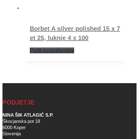
Borbet A silver polished 15 x 7
et 25, luknje 4 x 100
Pošlji povpraševanje
PODJETJE
NINA ŠIK ATLAGIĆ S.P.
Škocjanska pot 18
6000 Koper
Slovenija