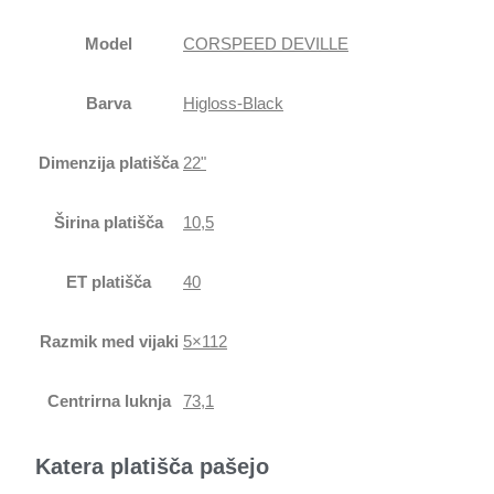
Model
CORSPEED DEVILLE
Barva
Higloss-Black
Dimenzija platišča
22"
Širina platišča
10,5
ET platišča
40
Razmik med vijaki
5×112
Centrirna luknja
73,1
Katera platišča pašejo