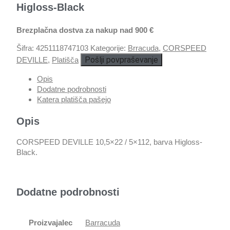
Higloss-Black
Brezplačna dostva za nakup nad 900 €
Šifra:
4251118747103
Kategorije:
Brracuda
,
CORSPEED
Pošlji povpraševanje
DEVILLE
,
Platišča
Opis
Dodatne podrobnosti
Katera platišča pašejo
Opis
CORSPEED DEVILLE 10,5×22 / 5×112, barva Higloss-
Black.
Dodatne podrobnosti
Proizvajalec
Barracuda