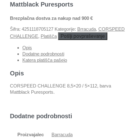
Mattblack Puresports
Brezplačna dostva za nakup nad 900 €
Šifra:
4251118705127
Kategorije:
Brracuda
,
CORSPEED
Pošlji povpraševanje
CHALLENGE
,
Platišča
Opis
Dodatne podrobnosti
Katera platišča pašejo
Opis
CORSPEED CHALLENGE 8,5×20 / 5×112, barva
Mattblack Puresports.
Dodatne podrobnosti
Proizvajalec
Barracuda