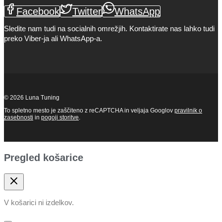
Facebook
Twitter
WhatsApp
Sledite nam tudi na socialnih omrežjih. Kontaktirate nas lahko tudi
preko Viber-ja ali WhatsApp-a.
© 2026 Luna Tuning
To spletno mesto je zaščiteno z reCAPTCHA in veljaja Googlov
pravilnik o
zasebnosti
in
pogoji storitve
.
Pregled košarice
V košarici ni izdelkov.