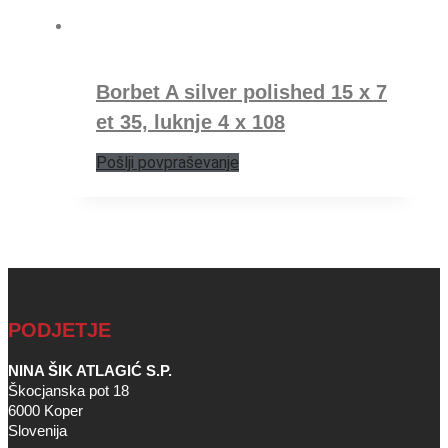
Borbet A silver polished 15 x 7
et 35, luknje 4 x 108
Pošlji povpraševanje
PODJETJE
NINA ŠIK ATLAGIĆ S.P.
Škocjanska pot 18
6000 Koper
Slovenija