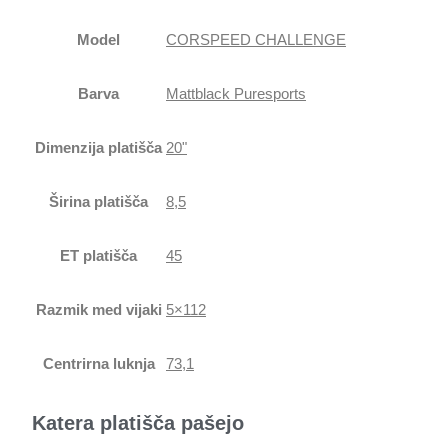
Model
CORSPEED CHALLENGE
Barva
Mattblack Puresports
Dimenzija platišča
20"
Širina platišča
8,5
ET platišča
45
Razmik med vijaki
5×112
Centrirna luknja
73,1
Katera platišča pašejo