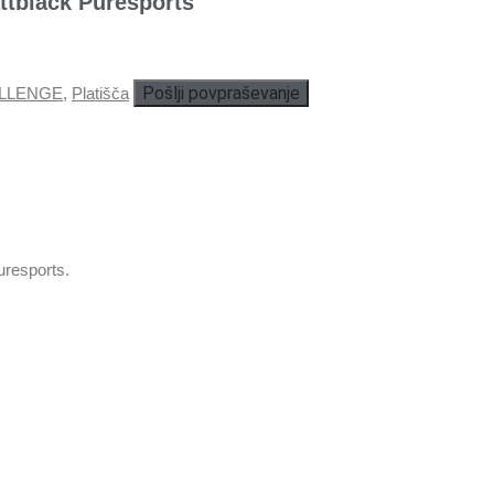
black Puresports
Pošlji povpraševanje
LLENGE
,
Platišča
resports.