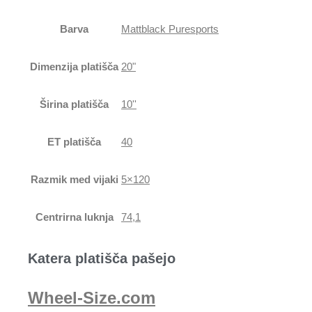
Barva
Mattblack Puresports
Dimenzija platišča
20"
Širina platišča
10''
ET platišča
40
Razmik med vijaki
5×120
Centrirna luknja
74,1
Katera platišča pašejo
Wheel-Size.com