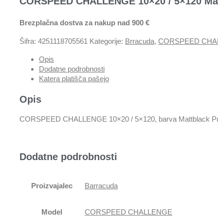
CORSPEED CHALLENGE 10×20 / 5×120 Matt
Brezplačna dostva za nakup nad 900 €
Šifra:
4251118705561
Kategorije:
Brracuda
,
CORSPEED CHA
Opis
Dodatne podrobnosti
Katera platišča pašejo
Opis
CORSPEED CHALLENGE 10×20 / 5×120, barva Mattblack Pu
Dodatne podrobnosti
Proizvajalec
Barracuda
Model
CORSPEED CHALLENGE