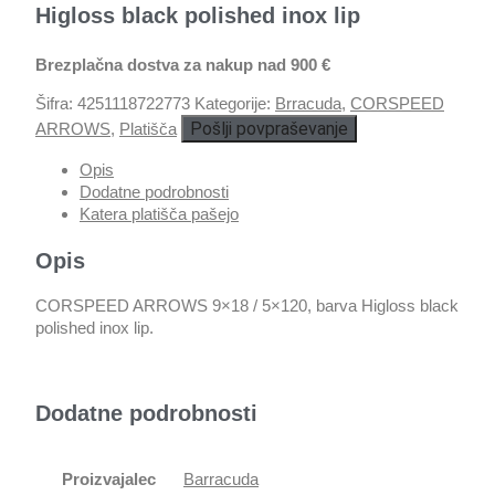
Higloss black polished inox lip
Brezplačna dostva za nakup nad 900 €
Šifra:
4251118722773
Kategorije:
Brracuda
,
CORSPEED
Pošlji povpraševanje
ARROWS
,
Platišča
Opis
Dodatne podrobnosti
Katera platišča pašejo
Opis
CORSPEED ARROWS 9×18 / 5×120, barva Higloss black
polished inox lip.
Dodatne podrobnosti
Proizvajalec
Barracuda