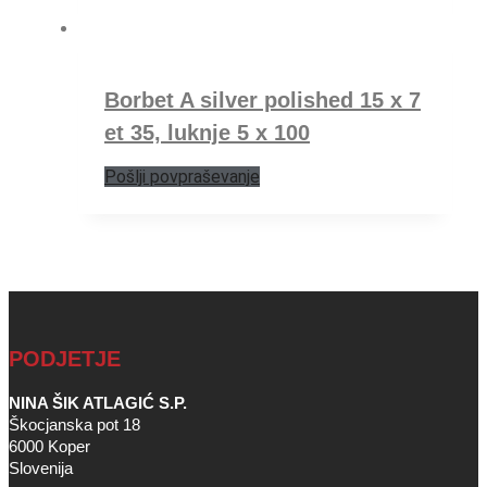
Borbet A silver polished 15 x 7
et 35, luknje 5 x 100
Pošlji povpraševanje
PODJETJE
NINA ŠIK ATLAGIĆ S.P.
Škocjanska pot 18
6000 Koper
Slovenija