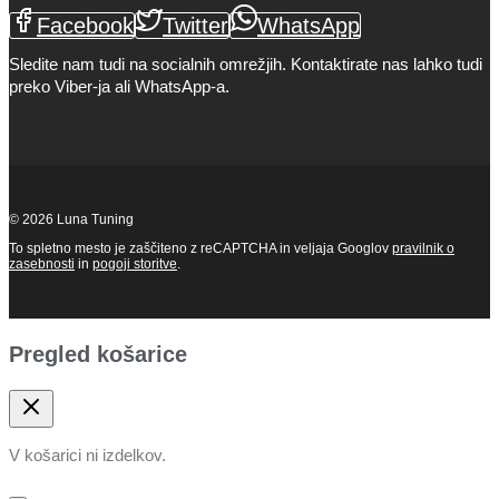
Facebook
Twitter
WhatsApp
Sledite nam tudi na socialnih omrežjih. Kontaktirate nas lahko tudi
preko Viber-ja ali WhatsApp-a.
© 2026 Luna Tuning
To spletno mesto je zaščiteno z reCAPTCHA in veljaja Googlov
pravilnik o
zasebnosti
in
pogoji storitve
.
Pregled košarice
V košarici ni izdelkov.