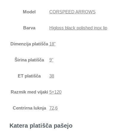
Model
CORSPEED ARROWS
Barva
Higloss black polished inox lip
Dimenzija platišča
18"
Širina platišča
9''
ET platišča
38
Razmik med vijaki
5×120
Centrirna luknja
72,6
Katera platišča pašejo