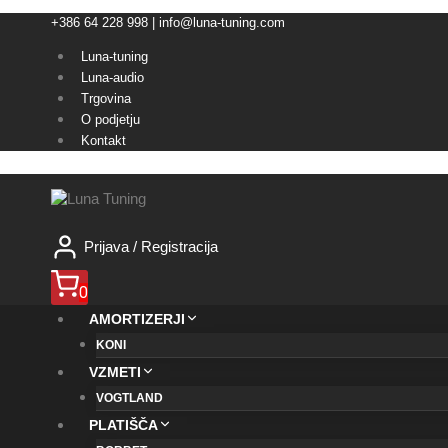
Skip
+386 64 228 998 | info@luna-tuning.com
to
content
Luna-tuning
Luna-audio
Trgovina
O podjetju
Kontakt
Prijava / Registracija
0
AMORTIZERJI
KONI
VZMETI
VOGTLAND
PLATIŠČA