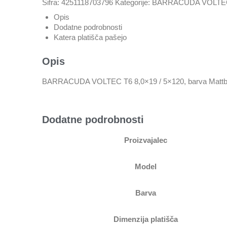
Šifra:
4251118703796
Kategorije:
BARRACUDA VOLTE
Opis
Dodatne podrobnosti
Katera platišča pašejo
Opis
BARRACUDA VOLTEC T6 8,0×19 / 5×120, barva Mattblac
Dodatne podrobnosti
Proizvajalec
Model
Barva
Dimenzija platišča