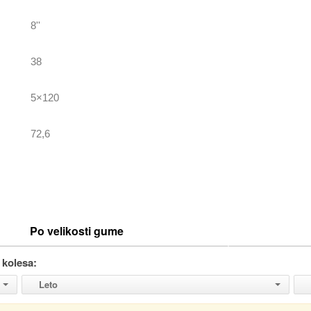
8''
38
5×120
72,6