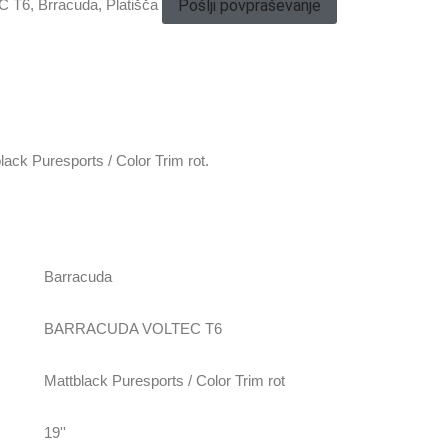
Pošlji povpraševanje
C T6
,
Brracuda
,
Platišča
k Puresports / Color Trim rot.
Barracuda
BARRACUDA VOLTEC T6
Mattblack Puresports / Color Trim rot
19''