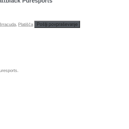
tblack Puresports
Pošlji povpraševanje
Brracuda
,
Platišča
resports.