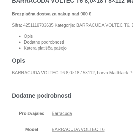
BARRACUDA VOLTEC T6 8,0×18 / 5×112 Mat
Brezplačna dostva za nakup nad 900 €
Šifra:
4251118703635
Kategorije:
BARRACUDA VOLTEC T6
,
Opis
Dodatne podrobnosti
Katera platišča pašejo
Opis
BARRACUDA VOLTEC T6 8,0×18 / 5×112, barva Mattblack Pu
Dodatne podrobnosti
Proizvajalec
Barracuda
Model
BARRACUDA VOLTEC T6