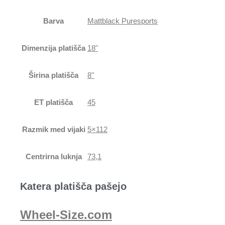
Barva
Mattblack Puresports
Dimenzija platišča
18"
Širina platišča
8''
ET platišča
45
Razmik med vijaki
5×112
Centrirna luknja
73,1
Katera platišča pašejo
Wheel-Size.com