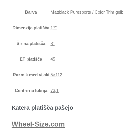
Barva
Mattblack Puresports / Color Trim gelb
Dimenzija platišča
17"
Širina platišča
8''
ET platišča
45
Razmik med vijaki
5×112
Centrirna luknja
73,1
Katera platišča pašejo
Wheel-Size.com