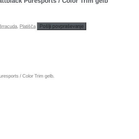
black Puresports / Color Trim gelb
Pošlji povpraševanje
Brracuda
,
Platišča
sports / Color Trim gelb.