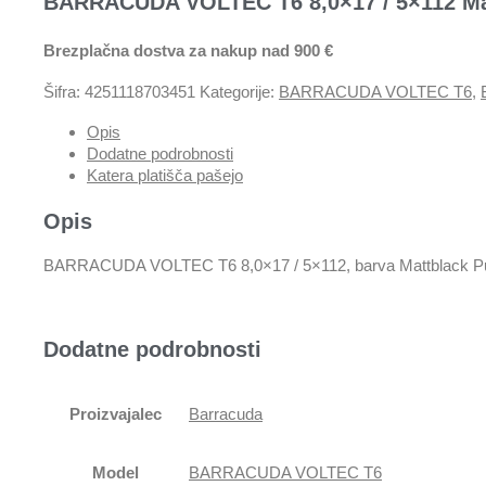
BARRACUDA VOLTEC T6 8,0×17 / 5×112 Matt
Brezplačna dostva za nakup nad 900 €
Šifra:
4251118703451
Kategorije:
BARRACUDA VOLTEC T6
,
Opis
Dodatne podrobnosti
Katera platišča pašejo
Opis
BARRACUDA VOLTEC T6 8,0×17 / 5×112, barva Mattblack Pure
Dodatne podrobnosti
Proizvajalec
Barracuda
Model
BARRACUDA VOLTEC T6