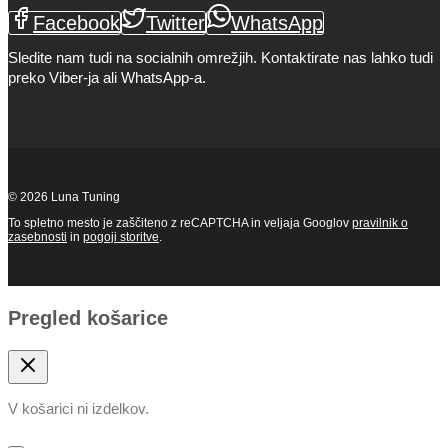
Facebook
Twitter
WhatsApp
Sledite nam tudi na socialnih omrežjih. Kontaktirate nas lahko tudi
preko Viber-ja ali WhatsApp-a.
© 2026 Luna Tuning
To spletno mesto je zaščiteno z reCAPTCHA in veljaja Googlov
pravilnik o
zasebnosti
in
pogoji storitve
.
Pregled košarice
V košarici ni izdelkov.