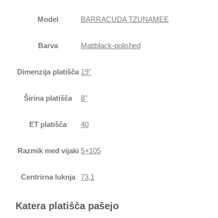
Model
BARRACUDA TZUNAMEE
Barva
Mattblack-polished
Dimenzija platišča
19''
Širina platišča
8''
ET platišča
40
Razmik med vijaki
5×105
Centrirna luknja
73,1
Katera platišča pašejo