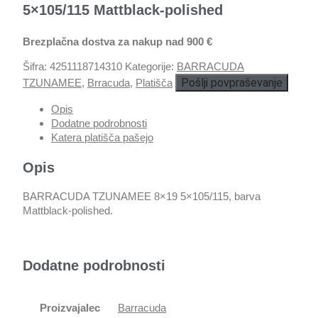
5×105/115 Mattblack-polished
Brezplačna dostva za nakup nad 900 €
Šifra:
4251118714310
Kategorije:
BARRACUDA
Pošlji povpraševanje
TZUNAMEE
,
Brracuda
,
Platišča
Opis
Dodatne podrobnosti
Katera platišča pašejo
Opis
BARRACUDA TZUNAMEE 8×19 5×105/115, barva
Mattblack-polished.
Dodatne podrobnosti
Proizvajalec
Barracuda