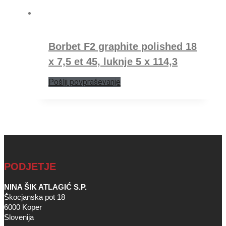
Borbet F2 graphite polished 18
x 7,5 et 45, luknje 5 x 114,3
Pošlji povpraševanje
PODJETJE
NINA ŠIK ATLAGIĆ S.P.
Škocjanska pot 18
6000 Koper
Slovenija