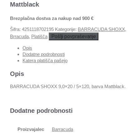
Mattblack
Brezplačna dostva za nakup nad 900 €
Šifra:
4251118702195
Kategorije:
BARRACUDA SHOXX
,
Pošlji povpraševanje
Brracuda
,
Platišča
Opis
Dodatne podrobnosti
Katera platišča pašejo
Opis
BARRACUDA SHOXX 9,0×20 / 5×120, barva Mattblack.
Dodatne podrobnosti
Proizvajalec
Barracuda