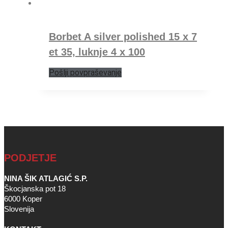
Borbet A silver polished 15 x 7
et 35, luknje 4 x 100
Pošlji povpraševanje
PODJETJE
NINA ŠIK ATLAGIĆ S.P.
Škocjanska pot 18
6000 Koper
Slovenija