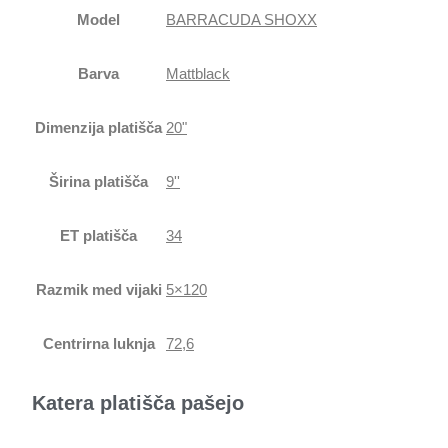
Model
BARRACUDA SHOXX
Barva
Mattblack
Dimenzija platišča
20"
Širina platišča
9''
ET platišča
34
Razmik med vijaki
5×120
Centrirna luknja
72,6
Katera platišča pašejo