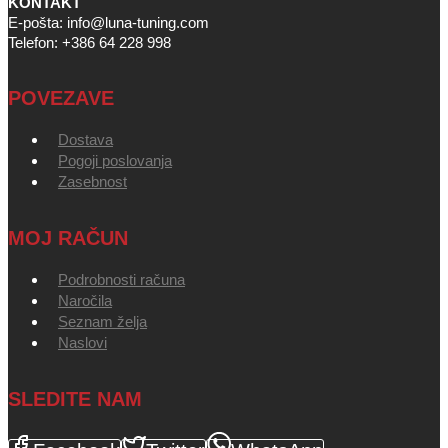
KONTAKT
E-pošta: info@luna-tuning.com
Telefon: +386 64 228 998
POVEZAVE
Dostava
Pogoji poslovanja
Zasebnost
MOJ RAČUN
Podrobnosti računa
Naročila
Seznam želja
Naslovi
SLEDITE NAM