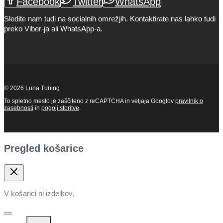
Facebook
Twitter
WhatsApp
Sledite nam tudi na socialnih omrežjih. Kontaktirate nas lahko tudi
preko Viber-ja ali WhatsApp-a.
© 2026 Luna Tuning
To spletno mesto je zaščiteno z reCAPTCHA in veljaja Googlov
pravilnik o
zasebnosti
in
pogoji storitve
.
Pregled košarice
V košarici ni izdelkov.