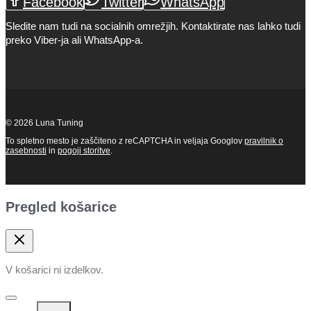
Facebook
Twitter
WhatsApp
Sledite nam tudi na socialnih omrežjih. Kontaktirate nas lahko tudi
preko Viber-ja ali WhatsApp-a.
© 2026 Luna Tuning
To spletno mesto je zaščiteno z reCAPTCHA in veljaja Googlov
pravilnik o
zasebnosti
in
pogoji storitve
.
Pregled košarice
V košarici ni izdelkov.