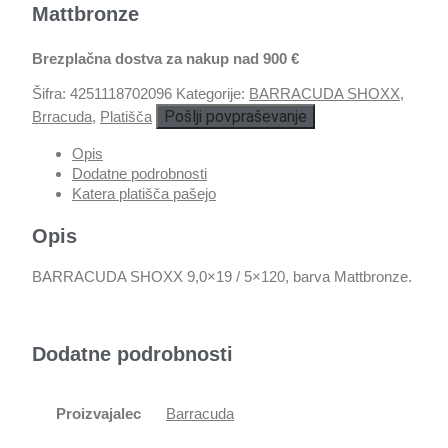
Mattbronze
Brezplačna dostva za nakup nad 900 €
Šifra:
4251118702096
Kategorije:
BARRACUDA SHOXX
,
Pošlji povpraševanje
Brracuda
,
Platišča
Opis
Dodatne podrobnosti
Katera platišča pašejo
Opis
BARRACUDA SHOXX 9,0×19 / 5×120, barva Mattbronze.
Dodatne podrobnosti
Proizvajalec
Barracuda