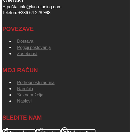
KONTAKT
E-pošta: info@luna-tuning.com
Telefon: +386 64 228 998
POVEZAVE
Dostava
Pogoji poslovanja
Zasebnost
MOJ RAČUN
Podrobnosti računa
Naročila
Seznam želja
Naslovi
SLEDITE NAM