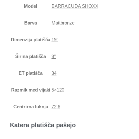
Model
BARRACUDA SHOXX
Barva
Mattbronze
Dimenzija platišča
19''
Širina platišča
9''
ET platišča
34
Razmik med vijaki
5×120
Centrirna luknja
72,6
Katera platišča pašejo