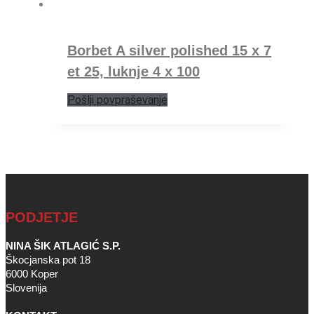
Borbet A silver polished 15 x 7
et 25, luknje 4 x 100
Pošlji povpraševanje
PODJETJE
NINA ŠIK ATLAGIĆ S.P.
Škocjanska pot 18
6000 Koper
Slovenija