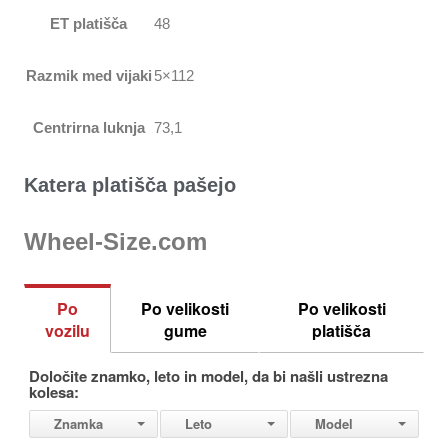
ET platišča
48
Razmik med vijaki
5×112
Centrirna luknja
73,1
Katera platišča pašejo
Wheel-Size.com