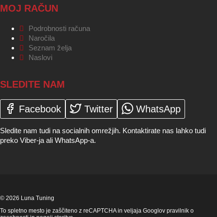
MOJ RAČUN
Podrobnosti računa
Naročila
Seznam želja
Naslovi
SLEDITE NAM
Facebook
Twitter
WhatsApp
Sledite nam tudi na socialnih omrežjih. Kontaktirate nas lahko tudi
preko Viber-ja ali WhatsApp-a.
© 2026 Luna Tuning
To spletno mesto je zaščiteno z reCAPTCHA in veljaja Googlov
pravilnik o