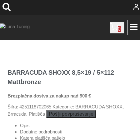
Skip
to
content
0
BARRACUDA SHOXX 8,5×19 / 5×112
Mattbronze
Brezplačna dostva za nakup nad 900 €
Šifra:
4251118702065
Kategorije:
BARRACUDA SHOXX
,
Pošlji povpraševanje
Brracuda
,
Platišča
Opis
Dodatne podrobnosti
Katera platišča pašejo