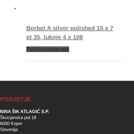
Borbet A silver polished 15 x 7
et 35, luknje 4 x 108
Pošlji povpraševanje
PODJETJE
NINA ŠIK ATLAGIĆ S.P.
Škocjanska pot 18
6000 Koper
Slovenija