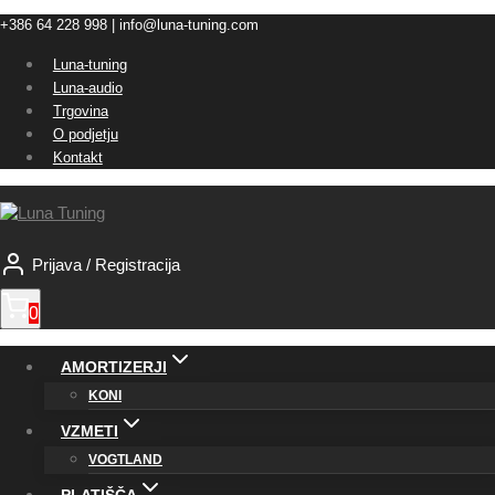
Skip
+386 64 228 998 | info@luna-tuning.com
to
Luna-tuning
content
Luna-audio
Trgovina
O podjetju
Kontakt
Prijava / Registracija
0
AMORTIZERJI
KONI
VZMETI
VOGTLAND