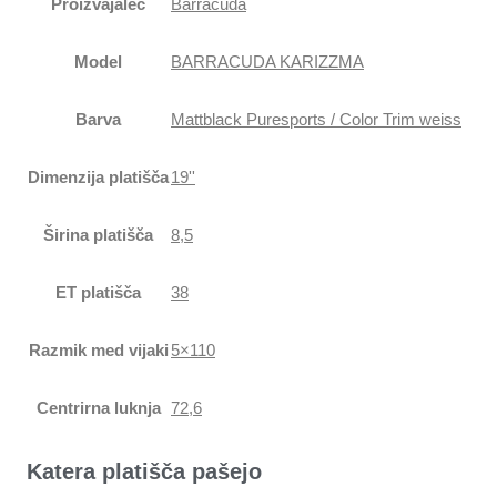
Proizvajalec
Barracuda
Model
BARRACUDA KARIZZMA
Barva
Mattblack Puresports / Color Trim weiss
Dimenzija platišča
19''
Širina platišča
8,5
ET platišča
38
Razmik med vijaki
5×110
Centrirna luknja
72,6
Katera platišča pašejo