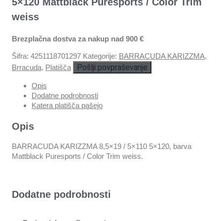
5×120 Mattblack Puresports / Color Trim
weiss
Brezplačna dostva za nakup nad 900 €
Šifra:
4251118701297
Kategorije:
BARRACUDA KARIZZMA
,
Pošlji povpraševanje
Brracuda
,
Platišča
Opis
Dodatne podrobnosti
Katera platišča pašejo
Opis
BARRACUDA KARIZZMA 8,5×19 / 5×110 5×120, barva
Mattblack Puresports / Color Trim weiss.
Dodatne podrobnosti