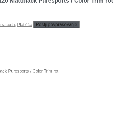
 Mattblack Puresports / Color Trim rot
Pošlji povpraševanje
rracuda
,
Platišča
 Puresports / Color Trim rot.