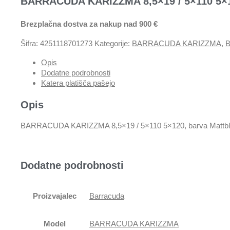
BARRACUDA KARIZZMA 8,5×19 / 5×110 5×120
Brezplačna dostva za nakup nad 900 €
Šifra:
4251118701273
Kategorije:
BARRACUDA KARIZZMA
,
B
Opis
Dodatne podrobnosti
Katera platišča pašejo
Opis
BARRACUDA KARIZZMA 8,5×19 / 5×110 5×120, barva Mattblack
Dodatne podrobnosti
Proizvajalec
Barracuda
Model
BARRACUDA KARIZZMA