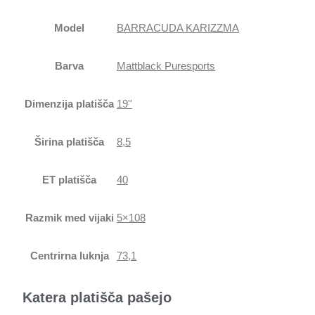
Model
BARRACUDA KARIZZMA
Barva
Mattblack Puresports
Dimenzija platišča
19''
Širina platišča
8,5
ET platišča
40
Razmik med vijaki
5×108
Centrirna luknja
73,1
Katera platišča pašejo