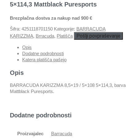
5×114,3 Mattblack Puresports
Brezplačna dostva za nakup nad 900 €
Šifra:
4251118701150
Kategorije:
BARRACUDA
Pošlji povpraševanje
KARIZZMA
,
Brracuda
,
Platišča
Opis
Dodatne podrobnosti
Katera platišča pašejo
Opis
BARRACUDA KARIZZMA 8,5×19 / 5×108 5×114,3, barva
Mattblack Puresports.
Dodatne podrobnosti
Proizvajalec
Barracuda