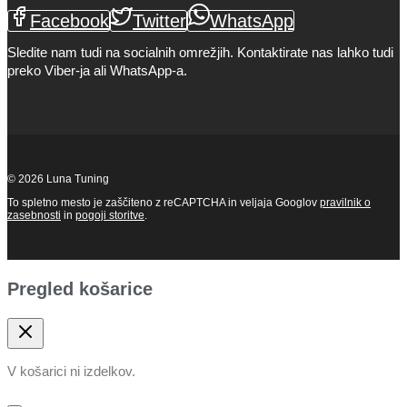
Facebook
Twitter
WhatsApp
Sledite nam tudi na socialnih omrežjih. Kontaktirate nas lahko tudi
preko Viber-ja ali WhatsApp-a.
© 2026 Luna Tuning
To spletno mesto je zaščiteno z reCAPTCHA in veljaja Googlov
pravilnik o
zasebnosti
in
pogoji storitve
.
Pregled košarice
V košarici ni izdelkov.