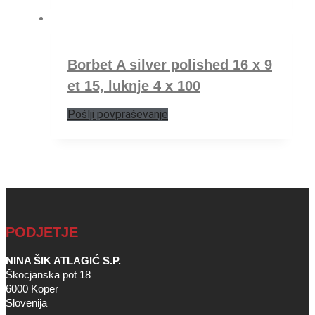
Borbet A silver polished 16 x 9
et 15, luknje 4 x 100
Pošlji povpraševanje
PODJETJE
NINA ŠIK ATLAGIĆ S.P.
Škocjanska pot 18
6000 Koper
Slovenija