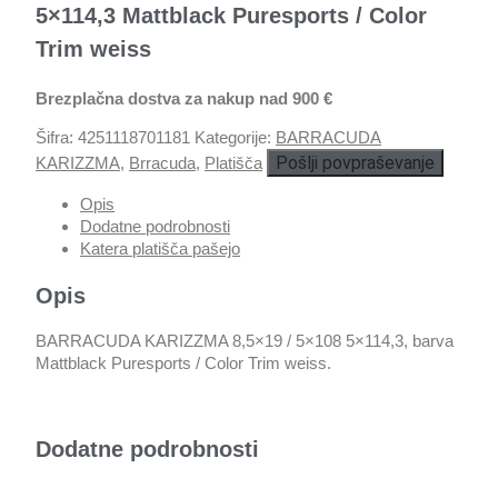
5×114,3 Mattblack Puresports / Color
Trim weiss
Brezplačna dostva za nakup nad 900 €
Šifra:
4251118701181
Kategorije:
BARRACUDA
Pošlji povpraševanje
KARIZZMA
,
Brracuda
,
Platišča
Opis
Dodatne podrobnosti
Katera platišča pašejo
Opis
BARRACUDA KARIZZMA 8,5×19 / 5×108 5×114,3, barva
Mattblack Puresports / Color Trim weiss.
Dodatne podrobnosti