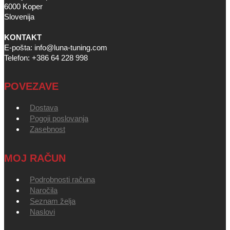
6000 Koper
Slovenija
KONTAKT
E-pošta: info@luna-tuning.com
Telefon: +386 64 228 998
POVEZAVE
Dostava
Pogoji poslovanja
Zasebnost
MOJ RAČUN
Podrobnosti računa
Naročila
Seznam želja
Naslovi