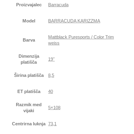
Proizvajalec
Barracuda
Model
BARRACUDA KARIZZMA
Mattblack Puresports / Color Trim
Barva
weiss
Dimenzija
19''
platišča
Širina platišča
8,5
ET platišča
40
Razmik med
5×108
vijaki
Centrirna luknja
73,1