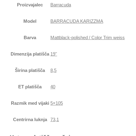
Proizvajalec
Barracuda
Model
BARRACUDA KARIZZMA
Barva
Mattblack-polished / Color Trim weiss
Dimenzija platišča
19''
Širina platišča
8,5
ET platišča
40
Razmik med vijaki
5×105
Centrirna luknja
73,1