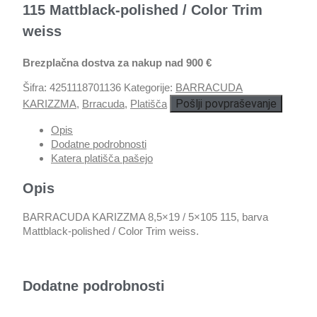
115 Mattblack-polished / Color Trim
weiss
Brezplačna dostva za nakup nad 900 €
Šifra:
4251118701136
Kategorije:
BARRACUDA
Pošlji povpraševanje
KARIZZMA
,
Brracuda
,
Platišča
Opis
Dodatne podrobnosti
Katera platišča pašejo
Opis
BARRACUDA KARIZZMA 8,5×19 / 5×105 115, barva
Mattblack-polished / Color Trim weiss.
Dodatne podrobnosti