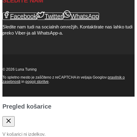
SLEDITE NAM
Facebook
Twitter
WhatsApp
Sledite nam tudi na socialnih omrežjih. Kontaktirate nas lahko tudi
preko Viber-ja ali WhatsApp-a.
© 2026 Luna Tuning
To spletno mesto je zaščiteno z reCAPTCHA in veljaja Googlov
pravilnik o
zasebnosti
in
pogoji storitve
.
Pregled košarice
V košarici ni izdelkov.