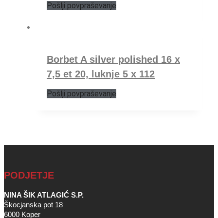
Pošlji povpraševanje
Borbet A silver polished 16 x
7,5 et 20, luknje 5 x 112
Pošlji povpraševanje
PODJETJE
NINA ŠIK ATLAGIĆ S.P.
Škocjanska pot 18
6000 Koper