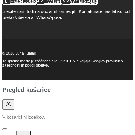
Facebook
Twitter
WhatsApp
Sledite nam tudi na socialnih omrežjih. Kontaktirate nas lahko tudi
preko Viber-ja ali WhatsApp-a.
© 2026 Luna Tuning
To spletno mesto je zaščiteno z reCAPTCHA in veljaja Googlov
pravilnik o
zasebnosti
in
pogoji storitve
.
Pregled košarice
V košarici ni izdelkov.