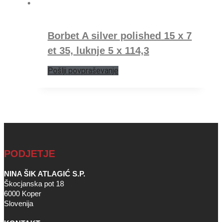
Borbet A silver polished 15 x 7
et 35, luknje 5 x 114,3
Pošlji povpraševanje
PODJETJE
NINA ŠIK ATLAGIĆ S.P.
Škocjanska pot 18
6000 Koper
Slovenija