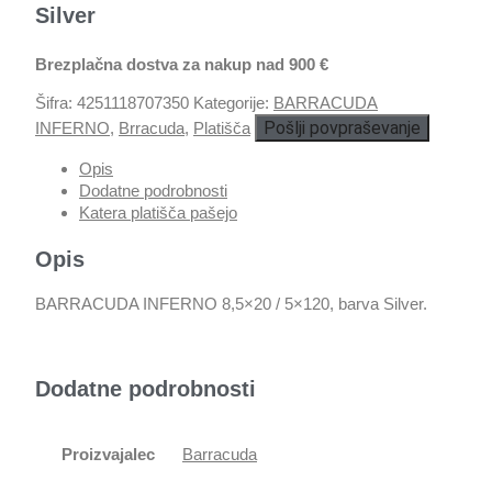
Silver
Brezplačna dostva za nakup nad 900 €
Šifra:
4251118707350
Kategorije:
BARRACUDA
Pošlji povpraševanje
INFERNO
,
Brracuda
,
Platišča
Opis
Dodatne podrobnosti
Katera platišča pašejo
Opis
BARRACUDA INFERNO 8,5×20 / 5×120, barva Silver.
Dodatne podrobnosti
Proizvajalec
Barracuda