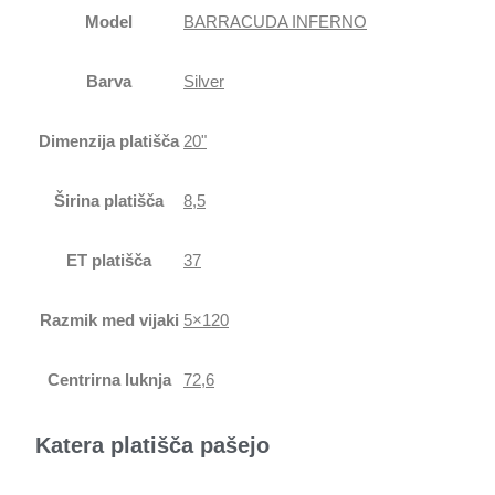
Model
BARRACUDA INFERNO
Barva
Silver
Dimenzija platišča
20"
Širina platišča
8,5
ET platišča
37
Razmik med vijaki
5×120
Centrirna luknja
72,6
Katera platišča pašejo