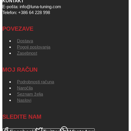
KONTAKT
E-pošta: info@luna-tuning.com
Telefon: +386 64 228 998
POVEZAVE
Dostava
Pogoji poslovanja
Zasebnost
MOJ RAČUN
Podrobnosti računa
Naročila
Seznam želja
Naslovi
SLEDITE NAM