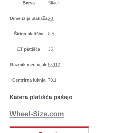
Barva
Silver
Dimenzija platišča
20"
Širina platišča
8,5
ET platišča
35
Razmik med vijaki
5×112
Centrirna luknja
73,1
Katera platišča pašejo
Wheel-Size.com