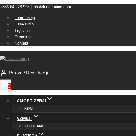
Skip
+386 64 228 998 | info@luna-tuning.com
to
Luna-tuning
content
Luna-audio
Trgovina
O podjetju
Kontakt
Prijava / Registracija
0
AMORTIZERJI
KONI
VZMETI
VOGTLAND