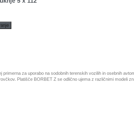
luknje 5 x 112
vanje
primerna za uporabo na sodobnih terenskih vozilih in osebnih avtomo
 pokrovčkov. Platišče BORBET Z se odlično ujema z različnimi model