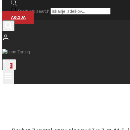
Products search
AKCIJA
0