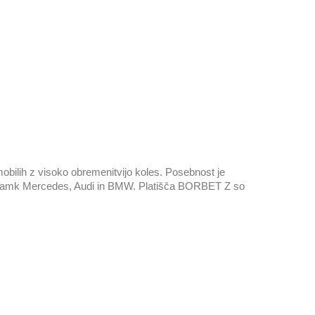
bilih z visoko obremenitvijo koles. Posebnost je
i znamk Mercedes, Audi in BMW. Platišča BORBET Z so