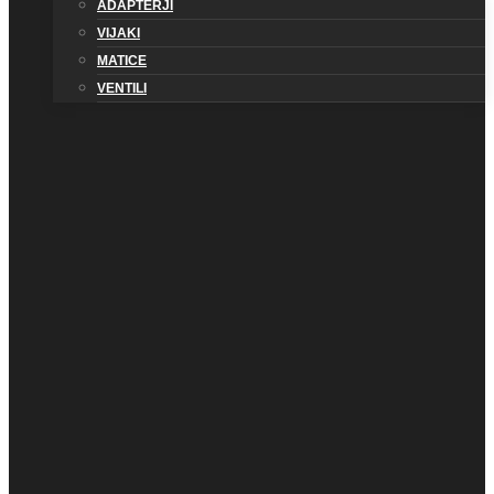
ADAPTERJI
VIJAKI
MATICE
VENTILI