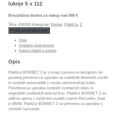
luknje 5 x 112
Brezplačna dostva za nakup nad 900 €
Šifra:
496993
Kategorije:
Borbet
,
Platišča
,
Z
Pošlji povpraševanje
Opis
Dodatne podrobnosti
Katera platišča pašejo
Opis
Platišče BORBET Z je s svojo zasnovo in dezajnom še
posebej primerna za uporabo na sodobnih terenskih vozilih
in osebnih avtomobilih z visoko obremenitvijo koles.
Posebnost je uporaba serijskih montažnih delov in
originalnih sredinskih pokrovčkov. Platišče BORBET Z se
odlično ujema z različnimi modeli znamk Mercedes, Audi
in BMW. Platišča BORBET Z so primerna za uporabo v
zimskih razmerah.