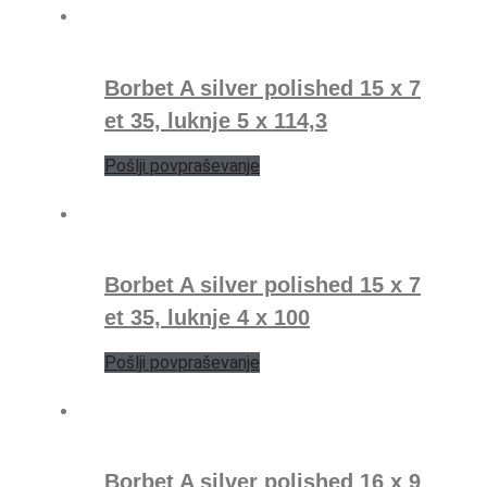
Borbet A silver polished 15 x 7
et 35, luknje 5 x 114,3
Pošlji povpraševanje
Borbet A silver polished 15 x 7
et 35, luknje 4 x 100
Pošlji povpraševanje
Borbet A silver polished 16 x 9