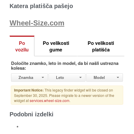
Katera platišča pašejo
Wheel-Size.com
Podobni izdelki