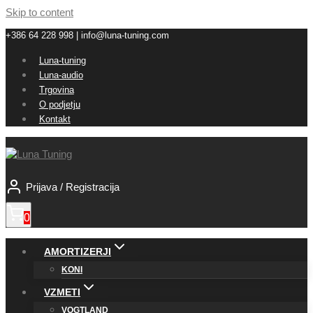
Skip to content
+386 64 228 998 | info@luna-tuning.com
Luna-tuning
Luna-audio
Trgovina
O podjetju
Kontakt
Prijava / Registracija
0
AMORTIZERJI
KONI
VZMETI
VOGTLAND