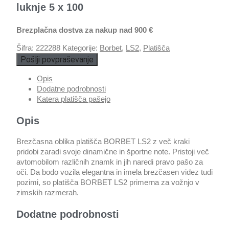
luknje 5 x 100
Brezplačna dostva za nakup nad 900 €
Šifra:
222288
Kategorije:
Borbet
,
LS2
,
Platišča
Pošlji povpraševanje
Opis
Dodatne podrobnosti
Katera platišča pašejo
Opis
Brezčasna oblika platišča BORBET LS2 z več kraki
pridobi zaradi svoje dinamične in športne note. Pristoji več
avtomobilom različnih znamk in jih naredi pravo pašo za
oči. Da bodo vozila elegantna in imela brezčasen videz tudi
pozimi, so platišča BORBET LS2 primerna za vožnjo v
zimskih razmerah.
Dodatne podrobnosti