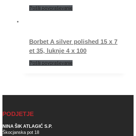
Pošlji povpraševanje
Borbet A silver polished 15 x 7
et 35, luknje 4 x 100
Pošlji povpraševanje
PODJETJE
NINA ŠIK ATLAGIĆ S.P.
Škocjanska pot 18