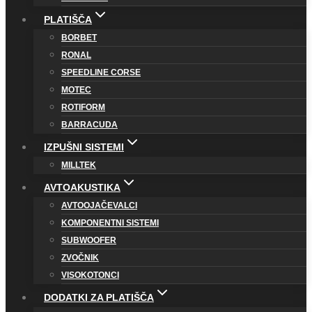
PLATIŠČA
BORBET
RONAL
SPEEDLINE CORSE
MOTEC
ROTIFORM
BARRACUDA
IZPUŠNI SISTEMI
MILLTEK
AVTOAKUSTIKA
AVTOOJAČEVALCI
KOMPONENTNI SISTEMI
SUBWOOFER
ZVOČNIK
VISOKOTONCI
DODATKI ZA PLATIŠČA