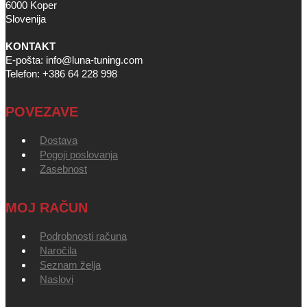
6000 Koper
Slovenija
KONTAKT
E-pošta: info@luna-tuning.com
Telefon: +386 64 228 998
POVEZAVE
Dostava
Pogoji poslovanja
Zasebnost
MOJ RAČUN
Podrobnosti računa
Naročila
Seznam želja
Naslovi