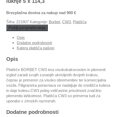
luknje 5 x 114,3
Brezplačna dostva za nakup nad 900 €
Šifra:
221807
Kategorije:
Borbet
,
CW3
,
Platišča
Pošlji povpraševanje
Opis
Dodatne podrobnosti
Katera platišča pašejo
Opis
Platišče BORBET CW3 ima visokokakovosten in plemenit
izgled zaradi svojih zunanjih ukrivljenih dvojnih krakov,
čeprav je primeren za visoko obremenitev ter komercijalna
vozila. Filigranska poravnava se nadaljuje do središča kolesa
in daje kolesu CW3 poleg veličastne prisotnosti značilno
plemenito lahkotnost. Platišča CW3 so primerna tudi za
uporabo v zimskih razmerah.
Dodatne podrobnosti