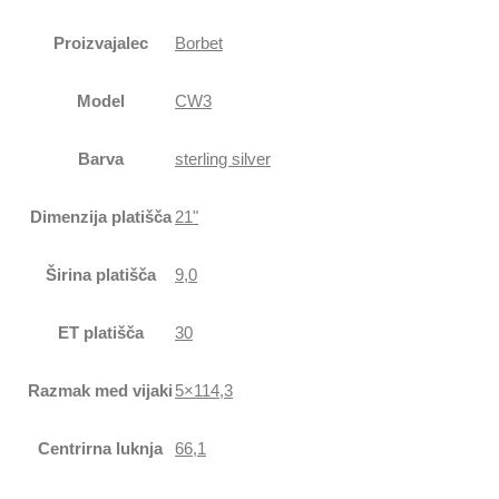
Proizvajalec
Borbet
Model
CW3
Barva
sterling silver
Dimenzija platišča
21"
Širina platišča
9,0
ET platišča
30
Razmak med vijaki
5×114,3
Centrirna luknja
66,1