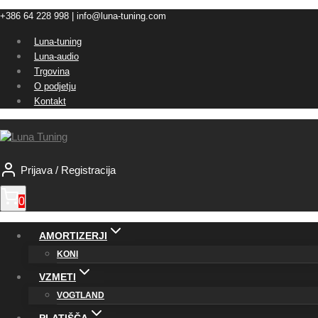
Skip
+386 64 228 998 | info@luna-tuning.com
to
Luna-tuning
content
Luna-audio
Trgovina
O podjetju
Kontakt
Prijava / Registracija
0
AMORTIZERJI
KONI
VZMETI
VOGTLAND