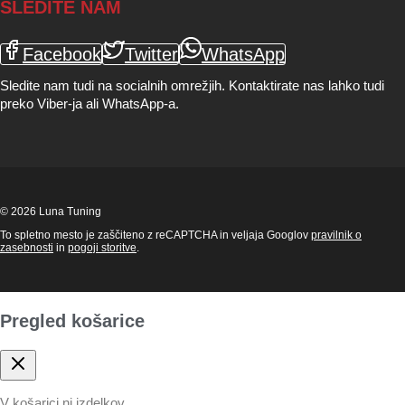
SLEDITE NAM
Facebook
Twitter
WhatsApp
Sledite nam tudi na socialnih omrežjih. Kontaktirate nas lahko tudi
preko Viber-ja ali WhatsApp-a.
© 2026 Luna Tuning
To spletno mesto je zaščiteno z reCAPTCHA in veljaja Googlov
pravilnik o
zasebnosti
in
pogoji storitve
.
Pregled košarice
V košarici ni izdelkov.