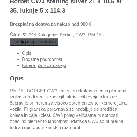
Borbet CW3 sterling silver 21 x 10,5 et
35, luknje 5 x 114,3
Brezplačna dostva za nakup nad 900 €
Šifra:
222344
Kategorije:
Borbet
,
CW3
,
Platišča
Pošlji povpraševanje
Opis
Dodatne podrobnosti
Katera platišča pašejo
Opis
Platišče BORBET CW3 ima visokokakovosten in plemenit
izgled zaradi svojih zunanjih ukrivljenih dvojnih krakov,
čeprav je primeren za visoko obremenitev ter komercijalna
vozila. Filigranska poravnava se nadaljuje do središča
kolesa in daje kolesu CW3 poleg veličastne prisotnosti
značilno plemenito lahkotnost. Platišča CW3 so primerna
tudi za uporabo v zimskih razmerah.