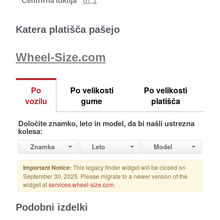
Centrirna luknja
67,1
Katera platišča pašejo
Wheel-Size.com
Podobni izdelki