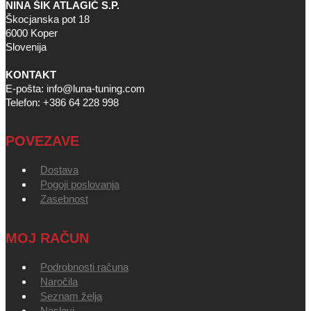
NINA ŠIK ATLAGIĆ S.P.
Škocjanska pot 18
6000 Koper
Slovenija
KONTAKT
E-pošta: info@luna-tuning.com
Telefon: +386 64 228 998
POVEZAVE
Dostava
Pogoji poslovanja
Zasebnost
MOJ RAČUN
Podrobnosti računa
Naročila
Seznam želja
Naslovi