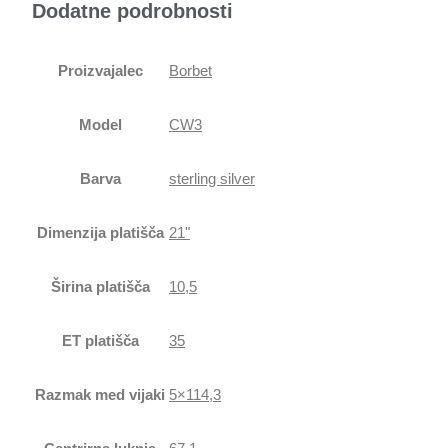
Dodatne podrobnosti
Proizvajalec
Borbet
Model
CW3
Barva
sterling silver
Dimenzija platišča
21"
Širina platišča
10,5
ET platišča
35
Razmak med vijaki
5×114,3